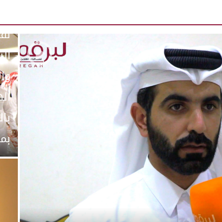
لقا
الن
وال
اله
با
بميد