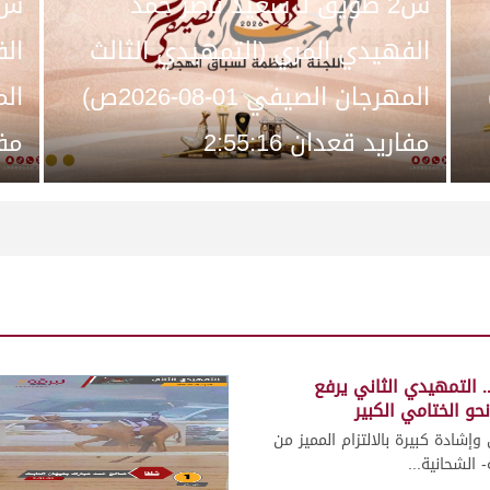
ش2 طويق لـ سعيد ناصر حمد
الفهيدي المري (التمهيدي الثالث
الف
)
المهرجان الصيفي 01-08-2026ص)
مفاريد قعدان 2:55:16
مفار
. التمهيدي الثاني يرفع
حو الختامي الكبير
وإشادة كبيرة بالالتزام المميز من
 الشحانية...