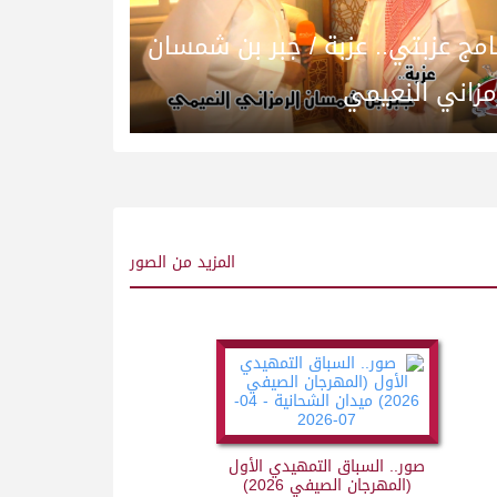
امج عزبتي.. عزبة / جبر بن شمسان
مزاني النعيمي
المزيد
من الصور
صور.. السباق التمهيدي الأول
(المهرجان الصيفي 2026)