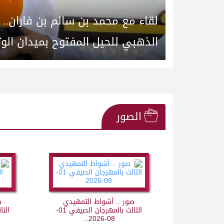
لقاء مع محمد بن سالم بن فاران..
الذهبي للحيل المفتوح بميدان الوثبة 22-05-
الصور
صور .. أشواط التمهيدي
ص
الثالث بالمهرجان الصيفي 01-
08-2026...