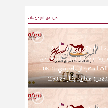
المزيد
من الفيديوهات
ش3 الكايدة لـ عبدالله الصغير
يود سعيد الفزاري (التمهيدي
الثالث المهرجان الصيفي 01-08-
د بكار 2:53:25