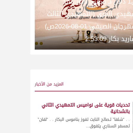
ش1 دلال لـ سعيد ناصر حمد
هيدي المري (التمهيدي الثالث
المهرجان الصيفي 01-08-2026ص)
يد بكار 2:53:09
المزيد
من الأخبار
تحديات قوية على نواميس التمهيدي الثاني
بالشحانية
. . “شلفا” لـصالح النابت تفوز بناموس البكار . . “لفان”
لـمسفر السناري يتفوق...