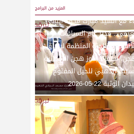
المزيد
من البرامج
ء مع السيد مبارك محمد البادي
عيمي.. مدير عام السباقات
أنشطة باللجنة المنظمة لسباق
جن، احتفالاً بفوز هجن الشحانية
لسيف الذهبي للحيل المفتوح
ان الوثبة 22-05-2026