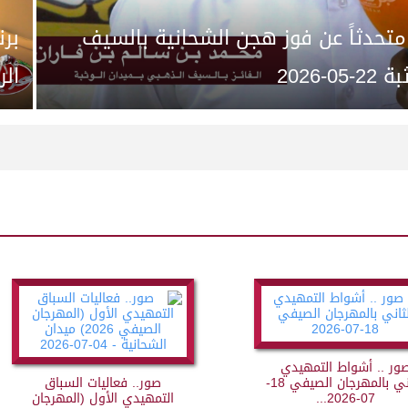
 متحدثاً عن فوز هجن الشحانية بالسيف
برن
2026
الر
ور .. أشواط التمهيدي
الثاني بالمهرجان الصيفي 18-
صور.. فعاليات السباق
07-2026...
التمهيدي الأول (المهرجان