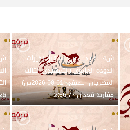
ش4 القايد لـ عبيد سهيل نخيرات
الدوده العامري (التمهيدي الثالث
الس
المهرجان الصيفي 01-08-2026ص)
مفاريد قعدان 2:56:77
2026ص) مفاري