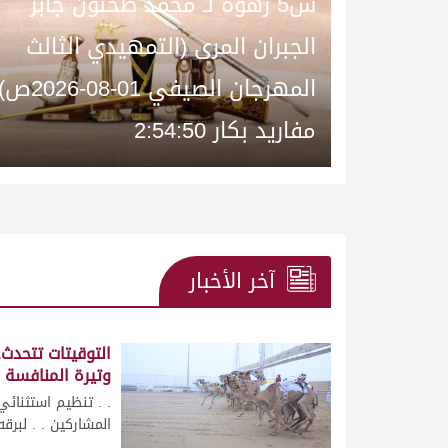
ش5 رهوة لـ محمد طحنون جابر
الجبران المرى (التمهيدي الثالث
المهرجان الصيفي 01-08-2026ص
مفاريد بكار 2:54:50
آخر الأخبار
التوقيتات تتحدث.
وتيرة المنافسة ن
. . تنظيم استثنائي 
المشاركين . . لبرقه-