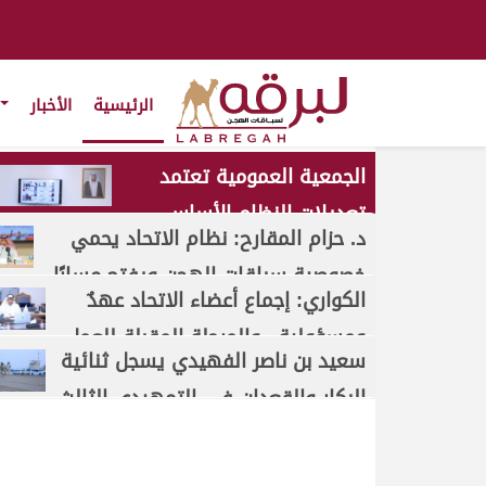
الرئيسية
الأخبار
الجمعية العمومية تعتمد
تعديلات النظام الأساسي
د. حزام المقارح: نظام الاتحاد يحمي
بالإجماع وتجدد الثقة بقيادة
خصوصية سباقات الهجن ويفتح مسارًا
عبدالله الكواري
الكواري: إجماع أعضاء الاتحاد عهدٌ
آسيويًا لكرة يد الهجانة
ومسؤولية.. والمرحلة المقبلة للعمل
سعيد بن ناصر الفهيدي يسجل ثنائية
والإنجاز
البكار والقعدان في التمهيدي الثالث
للمهرجان الصيفي