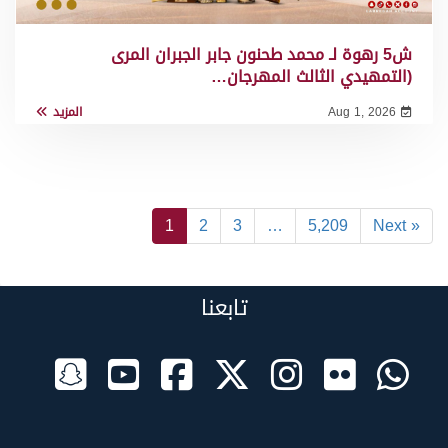
ش5 رهوة لـ محمد طحنون جابر الجبران المرى
(التمهيدي الثالث المهرجان…
Aug 1, 2026
المزيد
1
2
3
…
5,209
Next »
تابعنا