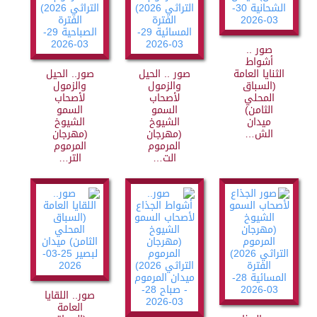
صور ..
أشواط
الثنايا العامة
صور .. الحيل
صور.. الحيل
(السباق
والزمول
والزمول
المحلي
لأصحاب
لأصحاب
الثامن)
السمو
السمو
ميدان
الشيوخ
الشيوخ
الش…
(مهرجان
(مهرجان
المرموم
المرموم
الت…
التر…
صور.. اللقايا
العامة