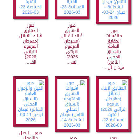
صور
صور
صور..
الحقايق
الحقايق
منافسات
لأبناء القبائل
لأبناء القبائل
الحقايق
(مهرجان
(مهرجان
العامة
المرموم
المرموم
(السباق
التراثي
التراثي
المحلي
2026)
2026)
الثامن)
الف…
الف…
ميدان ال…
صور .. الحيل
صور
صور..
والزمول