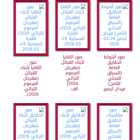
صور أشواط
صور اللقايا
الحقايق
لأبناء القبائل
صور ..
العامة
(مهرجان
اللقايا لأبناء
(السباق
المرموم
القبائل
المحلي
التراثي
(مهرجان
الثامن)
2026)
المرموم
ميدان لبصير
الف…
التراثي
2026)…
…