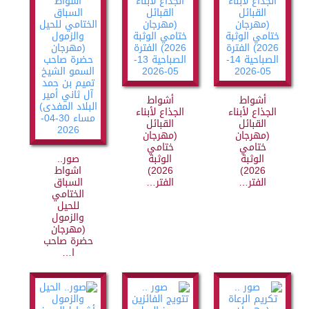
أشواط
أشواط
الجذاع لأبناء
الجذاع لأبناء
القبائل
القبائل
(مهرجان
(مهرجان
ختامي
ختامي
الوثبة
الوثبة
صور..
2026)
2026)
اشواط
الفتر…
الفتر…
السباق
الختامي
للحيل
والزمول
(مهرجان
حضرة صاحب
ا…