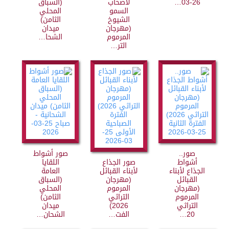
26-03…
لأصحاب
(السباق
السمو
المحلي
الشيوخ
الثامن)
(مهرجان
ميدان
المرموم
الشحا…
التر…
صور..
صور أشواط
أشواط
صور الجذاع
اللقايا
الجذاع لأبناء
لأبناء القبائل
العامة
القبائل
(مهرجان
(السباق
(مهرجان
المرموم
المحلي
المرموم
التراثي
الثامن)
التراثي
2026)
ميدان
20…
الفت…
الشحان…