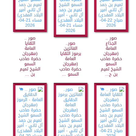
صور ..
صور ..
الجذاع
صور..
اللقايا
العامة
الفائزين
العامة
(مهرجان
برموز اللقايا
(مهرجان
حضرة صاحب
العامة
حضرة صاحب
السمو
(مهرجان
السمو
الشيخ تميم
حضرة صاحب
الشيخ تميم
بن ح…
السمو …
بن …