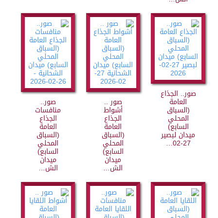
صور.. الجذاع
العامة
صور ..
صور..
(السباق
أشواط
منافسات
المحلي
الجذاع
الجذاع
السابع)
العامة
العامة
ميدان لبصير
(السباق
(السباق
27-02…
المحلي
المحلي
السابع)
السابع)
ميدان
ميدان
الش…
الش…