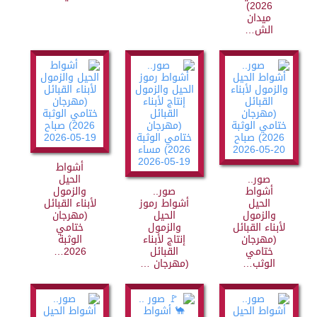
2026)
ميدان
الش…
أشواط
صور..
الحيل
أشواط
صور..
والزمول
الحيل
أشواط رموز
لأبناء القبائل
والزمول
الحيل
(مهرجان
لأبناء القبائل
والزمول
ختامي
(مهرجان
إنتاج لأبناء
الوثبة
ختامي
القبائل
2026…
الوثب…
(مهرجان …