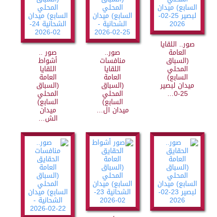
صور.. اللقايا
العامة
صور..
صور ..
(السباق
منافسات
أشواط
المحلي
اللقايا
اللقايا
السابع)
العامة
العامة
ميدان لبصير
(السباق
(السباق
25-0…
المحلي
المحلي
السابع)
السابع)
ميدان ال…
ميدان
الش…