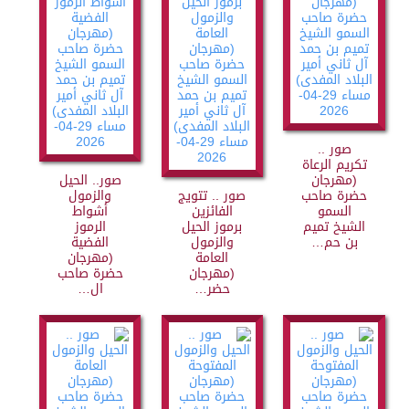
صور ..
تكريم الرعاة
(مهرجان
صور.. الحيل
حضرة صاحب
صور .. تتويج
والزمول
السمو
الفائزين
أشواط
الشيخ تميم
برموز الحيل
الرموز
بن حم…
والزمول
الفضية
العامة
(مهرجان
(مهرجان
حضرة صاحب
حضر…
ال…