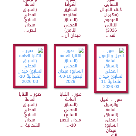
الحقايق
أشواط
العامة
لأبناء القبائل
الحقايق
(السباق
(مهرجان
المفتوحة
المحلي
المرموم
(السباق
السابع)
التراثي
المحلي
ميدان
2026)
الثامن)
لبص…
الف…
ميدان ال…
صور .. الثنايا
صور .. الثنايا
صور .. الحيل
العامة
العامة
والزمول
(السباق
(السباق
العامة
المحلي
المحلي
(السباق
السابع)
السابع)
المحلي
ميدان لبصير
ميدان
السابع)
10-…
الشحانية …
ميدان
الش…