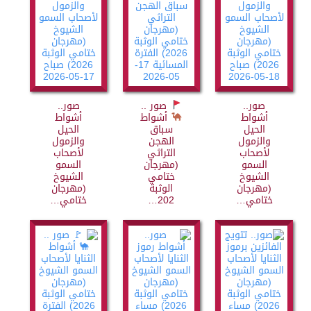
صور..
صور ..
صور..
أشواط
أشواط
أشواط
الحيل
سباق
الحيل
والزمول
الهجن
والزمول
لأصحاب
التراثي
لأصحاب
السمو
(مهرجان
السمو
الشيوخ
ختامي
الشيوخ
(مهرجان
الوثبة
(مهرجان
ختامي…
202…
ختامي…