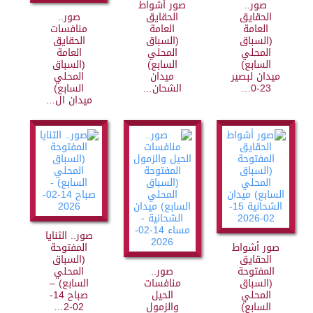
صور..
صور أشواط
الحقايق
الحقايق
صور..
العامة
العامة
منافسات
(السباق
(السباق
الحقايق
المحلي
المحلي
العامة
السابع)
السابع)
(السباق
ميدان لبصير
ميدان
المحلي
23-0…
الشحان…
السابع)
ميدان ال…
صور.. الثنايا
صور أشواط
المفتوحة
الحقايق
(السباق
المفتوحة
صور..
المحلي
(السباق
منافسات
السابع) –
المحلي
الحيل
صباح 14-
السابع)
والزمول
02-2…