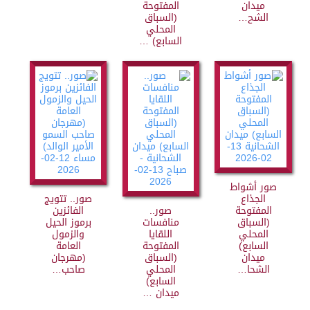
ميدان
المفتوحة
الشح…
(السباق
المحلي
السابع) …
صور أشواط
الجذاع
صور.. تتويج
المفتوحة
صور..
الفائزين
(السباق
منافسات
برموز الحيل
المحلي
اللقايا
والزمول
السابع)
المفتوحة
العامة
ميدان
(السباق
(مهرجان
الشحا…
المحلي
صاحب…
السابع)
ميدان …