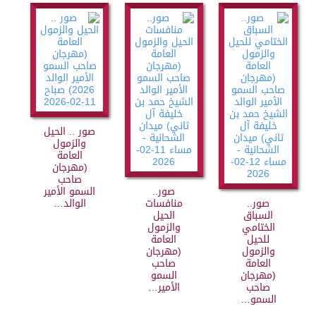
صور .. الحيل
والزمول
العامة
(مهرجان
صاحب
صور..
السمو الأمير
صور..
منافسات
الوالد…
السباق
الحيل
الختامي
والزمول
للحيل
العامة
والزمول
(مهرجان
العامة
صاحب
(مهرجان
السمو
صاحب
الأمير…
السمو…