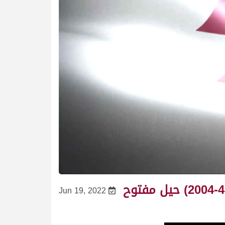
أفراح لـ سمو الشيخ محمد بن راشد بن سعيد آل مكتوم (سباق سمو الأمير 6-4-2004) حيل مفتوح
Jun 19, 2022