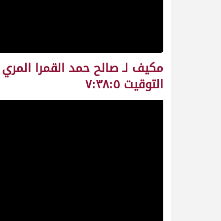
التوقيت ٧:٣٨:٥