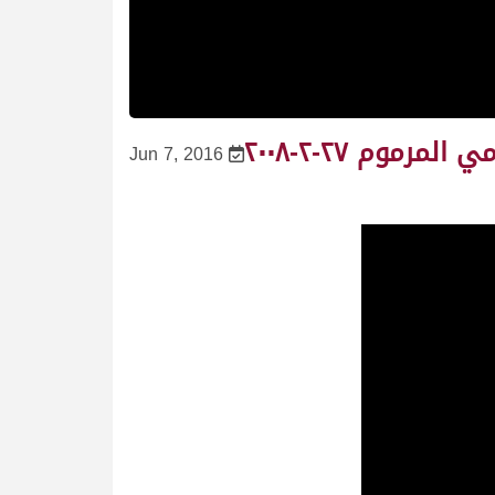
مكيف لـ صالح حمد القمرا المري (بندقية اللقايا قعدان المفتوح) مهرجان ختامي المرموم ٢٧-٢-٢٠٠٨
Jun 7, 2016