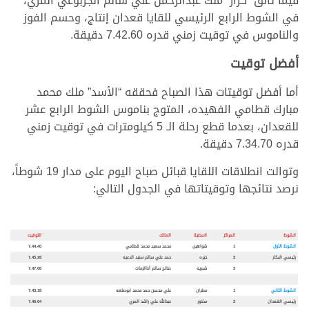
فيما تألق “كرار” ملك عبدالرحمن علي سالم الجربوعي المري،
في الشوط الرابع الرئيسي للقايا قعدان إنتاج، وحسم الفوز
والناموس في توقيت زمني قدره 7.42.60 دقيقة.
أفضل توقيت
أما أفضل توقيتات هذا الصباح فحققه “الأسد” ملك محمد
مبارك قطامي الفهيده، المتوج بناموس الشوط الرابع عشر
للقعدان، بعدما قطع رحلة الـ 5 كيلومترات في توقيت زمني
قدره 7.34.70 دقيقة.
وتوالت انطلاقات اللقايا قبائل صباح اليوم على مدار 19 شوطاً،
نرصد نتائجها وتوقيتاتها في الجدول التالي:
الشوط
المراكز
المطية
المالك
التوقيت
الشوط الأول
1
شواهين
محمد سعيد محمد قطامي
7.44.40
رئيسي البكار
2
خيره
حمد علي سالم سنيد الدعيه
7.45.28
3
شبريه
صالح سالم أباالزمات
7.47.06
الشوط الثاني
1
مطران
علي محسن حمد محمد ابوصلعه
7.43.18
رئيسي القعدان
2
مذخور
عبدالله علي راشد المري
7.46.64