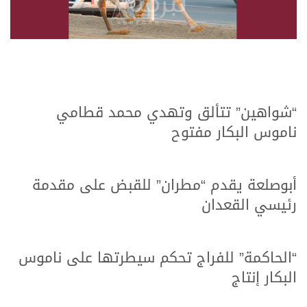
“شواهين” تتألق وتهدي محمد قطامي
ناموس البكار مفتوح
أبوصلعة يقدم “مطران” للقبض على مقدمة
رئيسي القعدان
“الحاكمة” للفراج تحكم سيطرتها على ناموس
البكار إنتاج