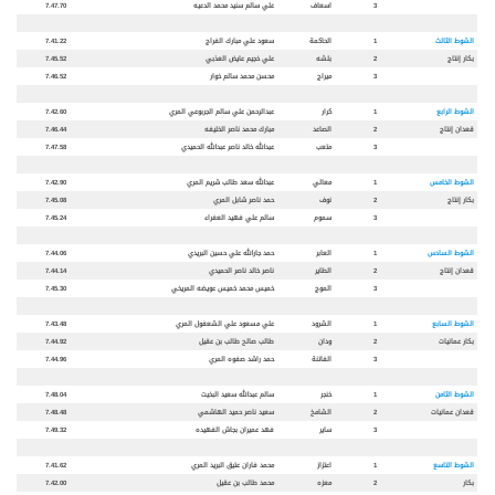
3
اسعاف
علي سالم سنيد محمد الدعيه
7.47.70
الشوط الثالث
1
الحاكمة
سعود علي مبارك الفراج
7.41.22
بكار إنتاج
2
بلشه
علي خجيم عايض العذبي
7.45.52
3
ميراج
محسن محمد سالم خوار
7.46.52
الشوط الرابع
1
كرار
عبدالرحمن علي سالم الجربوعي المري
7.42.60
قعدان إنتاج
2
الصاعد
مبارك محمد ناصر الخليفه
7.46.44
3
متعب
عبدالله خالد ناصر عبدالله الحميدي
7.47.58
الشوط الخامس
1
معالي
عبدالله سعد طالب شريم المري
7.42.90
بكار إنتاج
2
نوف
حمد ناصر شابل المري
7.45.08
3
سموم
سالم علي فهيد العفراء
7.45.24
الشوط السادس
1
العابر
حمد جارالله علي حسين البريدي
7.44.06
قعدان إنتاج
2
الطاير
ناصر خالد ناصر الحميدي
7.44.14
3
الموج
خميس محمد خميس عويضه المريخي
7.45.30
الشوط السابع
1
الشرود
علي مسعود علي الشعفول المري
7.43.48
بكار عمانيات
2
ودان
طالب صالح طالب بن عقيل
7.44.92
3
الفاتنة
حمد راشد صفوه المري
7.44.96
الشوط الثامن
1
خنجر
سالم عبدالله سعيد البخيت
7.48.04
قعدان عمانيات
2
الشامخ
سعيد ناصر حميد الهاشمي
7.48.48
3
ساير
فهد عميران بجاش الفهيده
7.49.32
الشوط التاسع
1
اعتزاز
محمد فاران عتيق البريد المري
7.41.62
بكار
2
معزه
محمد طالب بن عقيل
7.42.00