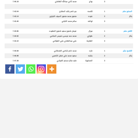
3
بواج
محمد ثاني عبدالله الهاملي
7.46.18
السابع عشر
1
كلاسه
جبر ناصر راشد المقارح
7.42.04
بكار
2
عنيده
منصور محمد منصور السيف الخيارين
7.43.14
3
تواقه
سالم محمد النابتي
7.43.40
الثامن عشر
1
ميرال
فيصل شفيع سعيد شفيع الفهيده
7.40.86
بكار
2
طواري
محمد حمد عيسى خميس المناعي
7.40.92
3
الهاربة
علي عبدالهادي علي الغيثاني
7.43.10
التاسع عشر
1
غاره
محمد ناصر شافي القحطاني
7.45.58
بكار
2
بلشه
سعيد محمد علي فضل الكعبي
7.46.98
3
الصداوية
ماجد مذكر مسفر القرشي
7.47.38