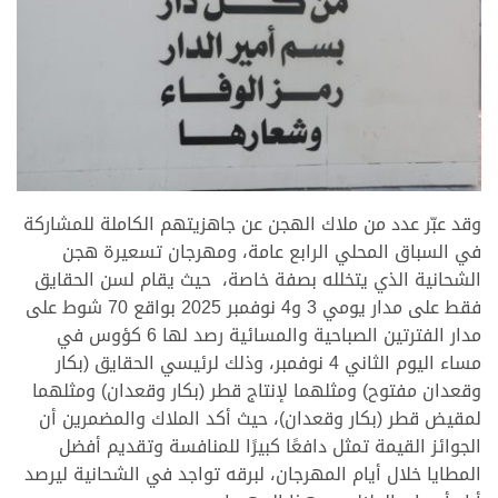
.
وقد عبّر عدد من ملاك الهجن عن جاهزيتهم الكاملة للمشاركة
في السباق المحلي الرابع عامة، ومهرجان تسعيرة هجن
الشحانية الذي يتخلله بصفة خاصة، حيث يقام لسن الحقايق
فقط على مدار يومي 3 و4 نوفمبر 2025 بواقع 70 شوط على
مدار الفترتين الصباحية والمسائية رصد لها 6 كؤوس في
مساء اليوم الثاني 4 نوفمبر، وذلك لرئيسي الحقايق (بكار
وقعدان مفتوح) ومثلهما لإنتاج قطر (بكار وقعدان) ومثلهما
لمقيض قطر (بكار وقعدان)، حيث أكد الملاك والمضمرين أن
الجوائز القيمة تمثل دافعًا كبيرًا للمنافسة وتقديم أفضل
المطايا خلال أيام المهرجان، لبرقه تواجد في الشحانية ليرصد