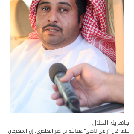
.
جاهزية الحلال
بينما قال “راعي ناصي” عبدالله بن جبر الهاجري، إن المهرجان