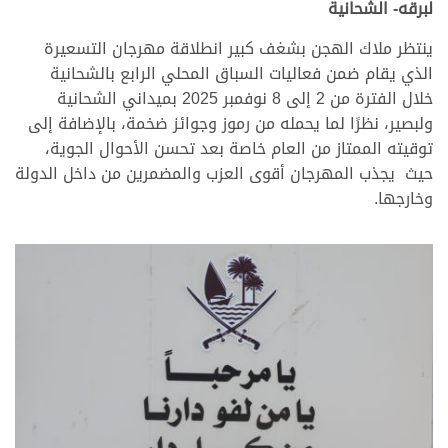
لبرقه- الشحانية
ينتظر ملاك الهجن بشغف كبير انطلاقة مهرجان التسعيرة
الذي يقام ضمن فعاليات السباق المحلي الرابع بالشحانية
خلال الفترة من 2 إلى 8 نوفمبر 2025 بميداني الشحانية
ولبصير، نظرًا لما يحمله من رموز وجوائز ضخمة، بالإضافة إلى
توقيته الممتاز من العام خاصة بعد تحسن الأحوال الجوية،
حيث يجذب المهرجان أقوى العزب والمضمرين من داخل الدولة
وخارجها.
.