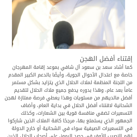
.
إقتناء أفضل الهجن
كما أشاد سعد بن سعود آل شافي بموعد إقامة المهرجان
خاصة مع اعتدال الأحوال الجوية، وأيضًا بالدعم الكبير المقدم
من اللجنة المنظمة لملاك الحلال الذي يتزايد بشكل مستمر
عاماً بعد عام، وهذا بدوره يدفع جميع ملاك الحلال لتقديم
أفضل مالديهم من مستويات وهذا يعطي فرصة ممتازة لهجن
الشحانية لاقتناء أفضل الحلال في بداية العام، وأضاف
التسعيرات تضفي منافسة قوية بين الشعارات، وكذلك
الجمهور الذي يستمتع بها، مرجحًا كافة الملاك الذين شاركوا
في التسعيرات الصيفية سواء في الشحانية أو خارج الدولة
لهم النصيب الأوفر في حصد الرموز، على أصحاب الحلال الذين