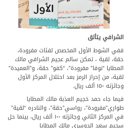
الشرافي يتألق
ففي الشوط الأول المخصص لفئات مفرودة،
حقة، لقية ، تمكن سالم عجيم الشرافي مالك
المطايا “نوفا” مفرودة”، “كفو” حقة، و”العميدة”
لقية، من إحراز الرمز بعد احتلال المركز الأول
وجائزته ١٥٠ ألف ريال.
فيما جاء حمد خجيم العذبة مالك المطايا
طواري”مفرودة”، رواسي”حقة”، والنادره “لقية”
في المركز الثاني وجائزته ١٠٠ ألف ريال، بينما حل
سحيم سعد الدوسري مالك المطايا