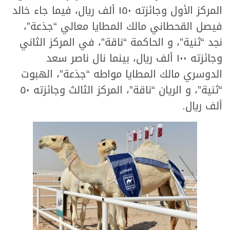
المركز الأول وجائزته ١٥٠ ألف ريال، فيما جاء خالد
فيصل القحطاني مالك المطايا معالي “جذعة”،
نجد “ثنية”، و الحاكمة “ناقة”، في المركز الثاني
وجائزته ١٠٠ ألف ريال، بينما نال ناصر سعد
الدوسري مالك المطايا مواطه “جذعة”، الهبوت
“ثنية”، و الريان “ناقة”، المركز الثالث وجائزته ٥٠
ألف ريال.