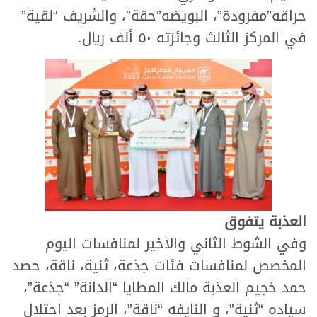
حراقه”مفرودة”، البويضه”حقة”، والشريف “لقية”
في المركز الثالث وجائزته ٥٠ ألف ريال.
العذبة يتفوق
وفي الشوط الثاني والأخير لمنافسات اليوم
المخصص لمنافسات فئات جذعة، ثنية، ناقة، حصد
حمد خجيم العذبة مالك المطايا “الدانة” “جذعة”،
سياده “ثنية”، و النايفه “ناقة”، الرمز بعد احتلال