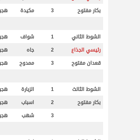
بكار مفتوح
3
مكيدة
هجن
الشوط الثاني
1
شواف
هجن
رئيسي الجذاع
2
جاه
هجن
قعدان مفتوح
3
ممدوح
هجن
الشوط الثالث
1
الزبارة
هجن
بكار مفتوح
2
اسباب
هجن
3
شهب
هجن