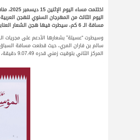
اختتمت
مسافة الـ 6 كم، سيطرت فيها هجن الشعار العنابي على المراكز الأولى في كامل الأشواط.
وسيطرت “عسيلة” بشعارها الأدعم على مجريات الش
المركز الثاني بتوقيت زمني قدره 9.07.49 دقيقة، وجاءت “مكيدة” الشحانية مع المشاغب محمد بن خالد العطية على المركز الثالث، بتوقيت زمني قدره 9.07.96 دقيقة.
.