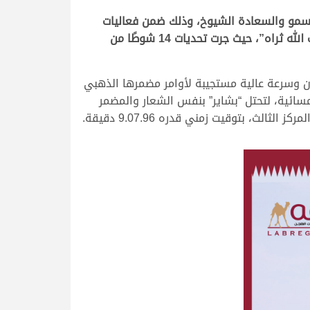
مملوكة لأصحاب السمو والسعادة الشيوخ، وذلك ضمن فعاليات
اليوم الثالث من المهرجان السنوي للهجن العربية الأصيلة على سيف المؤسس الشيخ جاسم بن محمد بن ثاني “طيب الله ثراه”، حيث جرت تحديات 14 شوطًا من
زن وسرعة عالية مستجيبة لأوامر مضمرها الذهبي
هو الأفضل في منافسات الفترة المسائية، لتحتل “بشاير” بنفس الشعار والمضمر