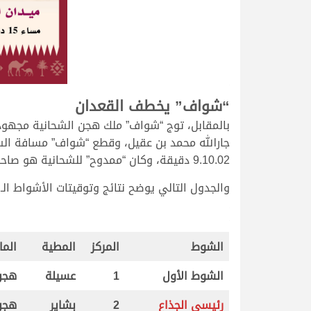
.
“شواف” يخطف القعدان
بالمقابل، توج “شواف” ملك هجن الشحانية مجهود
9.10.02 دقيقة، وكان “ممدوح” للشحانية هو صاحب المركز الثالث والذي وصل في 9.10.44 دقيقة.
والجدول التالي يوضح نتائج وتوقيتات الأشواط الـ 14 التي أقيمت مساء اليوم لسن الجذاع.
.
.
الشوط
المركز
المطية
الما
الشوط الأول
1
عسيلة
هجن
رئيسي الجذاع
2
بشاير
هجن