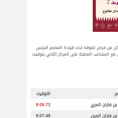
مكن من فرض تفوقه تحت قيادة المضمر البرنس
9 دقيقة، فيما جاء “جاه” بشعاره العنابي مع المشاعب العطية على المركز الثاني بتوقيت
ر
التوقيت
بن فاران المري
9:05:73
بن فاران المري
9:07:49