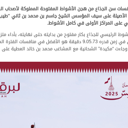
 مساء اليوم الإثنين 15 ديسمبر 2025، منافسات سن الجذاع من هجن الأشواط المفتوحة ال
وط الرئيسي للجذاع بكار مفتوح من بدايته حتى نهايته، بأداء مت
سالم بن فاران المري، حيث قطعت مسافة السباق في زمن قدره 9.05.73 دقيقة 