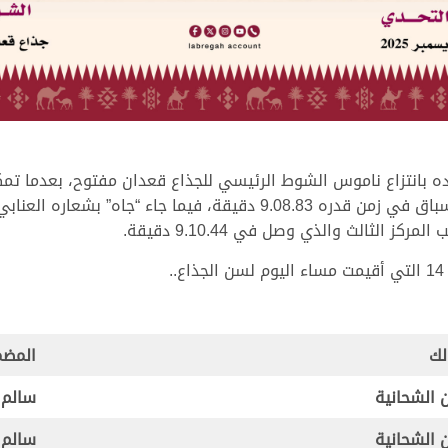
ه بانتزاع ناموس الشوط الرئيسي للجذاع قعدان مفتوح، بعدما ت
جارالله محمد بن عقيل، وقطع “شواف” مسافة السباق في زمن قدره .08.83
.
لك
المضم
 الشحانية
سالم 
 الشحانية
سالم 