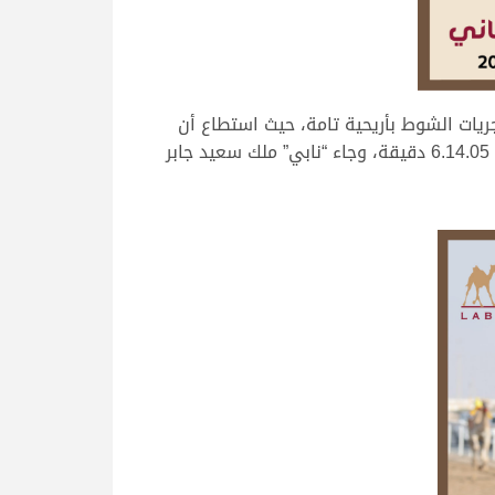
ريات الشوط بأريحية تامة، حيث استطاع أن
يحسم الفوز بعد رحلة بلغت 6.13.81 دقيقة، وجاء “مبشر” ملك سعيد صالح سعيد القريصي على المركز الثاني بتوقيت 6.14.05 دقيقة، وجاء “نابي” ملك سعيد جابر