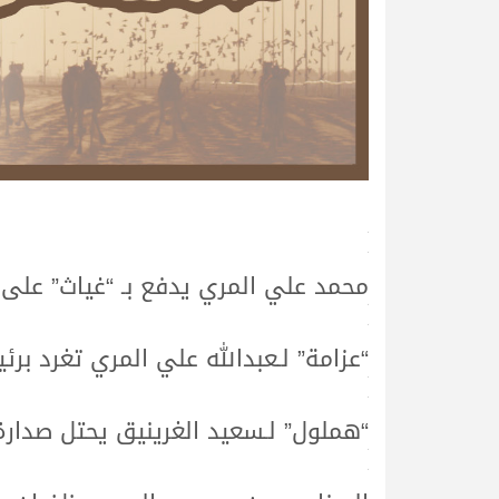
>
>
محمد علي المري يدفع بـ “غياث” على
>
>
“عزامة” لـعبدالله علي المري تغرد برئي
>
>
“هملول” لـسعيد الغرينيق يحتل صدارة
>
>