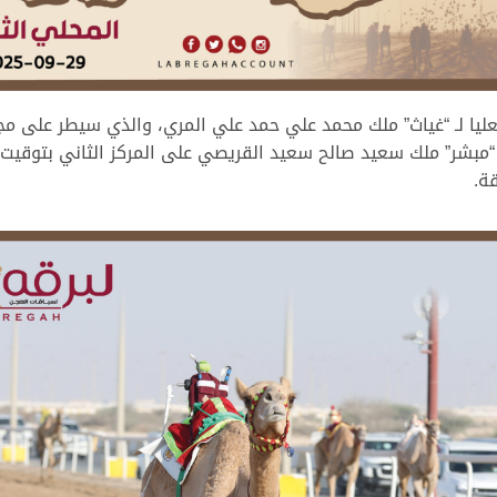
ليا لـ “غياث” ملك محمد علي حمد علي المري، والذي سيطر على مج