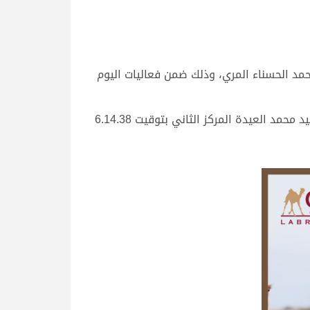
د الحسناء المري، وذلك ضمن فعاليات اليوم
وحققت “الظبي” الفوز بالناموس من مسافة الـ 4 كم في زمن قدره 6.14.26 دقيقة، لتحتل “ند” بشعار محمد ناصر سعيد محمد العيدة المركز الثاني بتوقيت 6.14.38