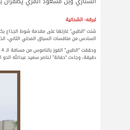
السناري وبن مسعود المري يظفران بإ
>
>
لبرقه- الشحانية
شنت “الظبي” غارتها على مقدمة شوط الجذاع بكا
السادس من منافسات السباق المحلي الثاني، الذي تنظم
دقيقة، وجاءت “حفانة” لـناصر سعيد عبدالله الحو المري على 
.