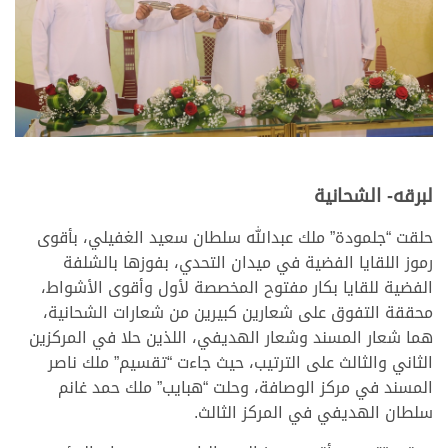
لبرقه- الشحانية
حلقت “جلمودة” ملك عبدالله سلطان سعيد الغفيلي، بأقوى
رموز اللقايا الفضية في ميدان التحدي، بفوزها بالشلفة
الفضية للقايا بكار مفتوح المخصصة لأول وأقوى الأشواط،
محققة التفوق على شعارين كبيرين من شعارات الشحانية،
هما شعار المسند وشعار الهديفي، اللذين حلا في المركزين
الثاني والثالث على الترتيب، حيث جاءت “تقسيم” ملك ناصر
المسند في مركز الوصافة، وحلت “هبايب” ملك حمد غانم
سلطان الهديفي في المركز الثالث.