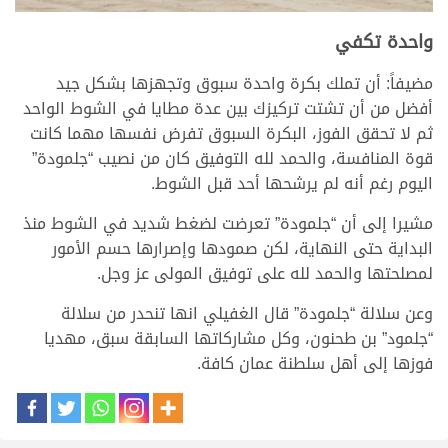
واحدة تكفي
مضيفاً: أن تملك بكرة واحدة سبوق وتجهزها بشكل جيد
أفضل من أن تشتت تركيزك بين عدة مطايا في الشوط الواحد
ثم لا تحقق الفوز، البكرة السبوق تفرض نفسها مهما كانت
قوة المنافسة، والحمد لله التوفيق كان من نصيب “جلمودة”
اليوم رغم أنه لم يرشحها أحد قبل الشوط.
مشيرا إلى أن “جلمودة” تعرضت لضغط شديد في الشوط منذ
البداية حتى النهاية، لكن صمودها وإصرارها حسم الأمور
لمصلحتها والحمد لله على توفيق المولى عز وجل.
وعن سلالة “جلمودة” قال الغفيلي انها تنحدر من سلالة
“جلمود” بن طحنون، وكل مشاركاتها السابقة سبق، مهديا
فوزها إلى أهل سلطنة عمان كافة.