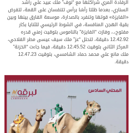
الرفادة المري شراكتها مع “نوف” ملك عبيد علي راشد
السناري، بعدما ظلتا رأسًا برأس تتنفسان على القمة، لتفرض
«الفايزة» قوتها وتنفرد بالصدارة، موسعة الفارق بينها وبين
بقية الهجن المنافسة، في الشوط الرئيسي للثنايا بكار
مفتوح،.، وفازت “الفايزة” بالناموس بتوقيت زمني قدره
12.42.92 دقيقة، لتحتل “عز” ملك سيف عيسى مطر الفلاحي،
المركز الثاني بتوقيت 12.45.52 دقيقة، فيما جاءت “الخزنة”
ملك مانع علي محمد حماد الشامسي، بتوقيت 12.47.23
دقيقة.
.