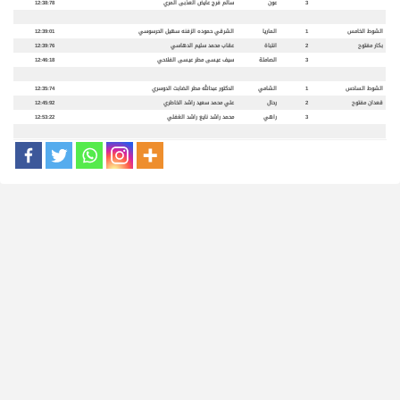
3
عون
سالم فرج عايض العذبى المري
12:38:78
الشوط الخامس
1
الماريا
الشرقي حموده الزفنه سهيل الحرسوسي
12:39:01
بكار مفتوح
2
انتباة
عقاب محمد سليم الدهاسي
12:39:76
3
الصاملة
سيف عيسى مطر عيسى الفلاحي
12:46:18
الشوط السادس
1
الشامي
الدكتور عبدالله مطر الضابت الدوسري
12:35:74
قعدان مفتوح
2
رحال
علي محمد سعيد راشد الخاطري
12:45:92
3
راهي
محمد راشد نايع راشد الغفلي
12:53:22