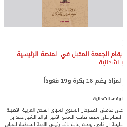
.
.
يقام الجمعة المقبل في المنصة الرئيسية
بالشحانية
.
.
المزاد يضم 16 بكرة و19 قعوداً
.
.
لبرقه- الشحانية
على هامش المهرجان السنوي لسباق الهجن العربية الأصيلة
المقام على سيف صاحب السمو الأمير الوالد الشيخ حمد بن
خليفة آل ثاني، وتحت رعاية نائب رئيس اللجنة المنظمة لسباق