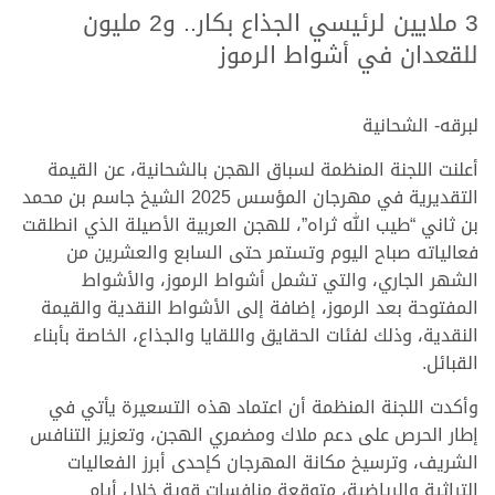
3 ملايين لرئيسي الجذاع بكار.. و2 مليون
للقعدان في أشواط الرموز
.
.
لبرقه- الشحانية
أعلنت اللجنة المنظمة لسباق الهجن بالشحانية، عن القيمة
التقديرية في مهرجان المؤسس 2025 الشيخ جاسم بن محمد
بن ثاني “طيب الله ثراه”، للهجن العربية الأصيلة الذي انطلقت
فعالياته صباح اليوم وتستمر حتى السابع والعشرين من
الشهر الجاري، والتي تشمل أشواط الرموز، والأشواط
المفتوحة بعد الرموز، إضافة إلى الأشواط النقدية والقيمة
النقدية، وذلك لفئات الحقايق واللقايا والجذاع، الخاصة بأبناء
القبائل.
وأكدت اللجنة المنظمة أن اعتماد هذه التسعيرة يأتي في
إطار الحرص على دعم ملاك ومضمري الهجن، وتعزيز التنافس
الشريف، وترسيخ مكانة المهرجان كإحدى أبرز الفعاليات
التراثية والرياضية، متوقعة منافسات قوية خلال أيام