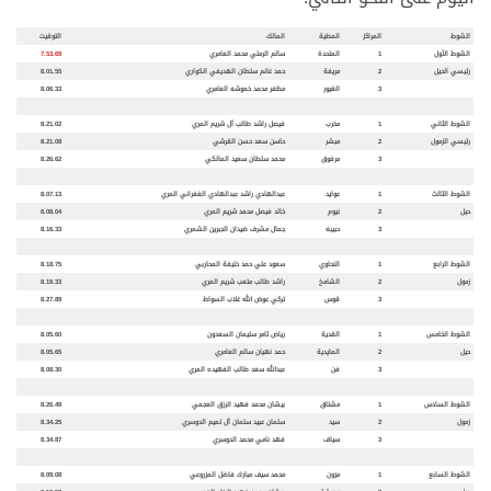
الشوط
المراكز
المطية
المالك
التوقيت
الشوط الأول
1
المتحدة
سالم الرملي محمد العامري
7.53.69
رئيسي الحيل
2
مريفة
حمد غانم سلطان الهديفي الكواري
8.01.55
3
الغيور
مظفر محمد خموشه العامري
8.06.33
الشوط الثاني
1
مخرب
فيصل راشد طالب آل شريم المري
8.21.02
رئيسي الزمول
2
مبشر
حاسن سعد حسن القرشي
8.21.08
3
مرفوق
محمد سلطان سعيد المالكي
8.26.62
الشوط الثالث
1
عوايد
عبدالهادي راشد عبدالهادي الغفراني المري
8.07.13
حيل
2
نيوم
خالد فيصل محمد شريم المري
8.08.04
3
حبيبه
جمال مشرف ضيدان الجبرين الشمري
8.16.33
الشوط الرابع
1
النحاوي
سعود علي حمد خليفة المحاربي
8.18.75
زمول
2
الشامخ
راشد طالب متعب شريم المري
8.19.33
3
قوس
تركي عوض الله غلاب السواط
8.27.89
الشوط الخامس
1
القدية
رياض ثامر سليمان السعدون
8.05.60
حيل
2
المايدية
حمد نهيان سالم العامري
8.05.65
3
فن
عبدالله سعد طالب الفهيده المري
8.08.30
الشوط السادس
1
مشتاق
بيشان محمد فهيد الرزق العجمي
8.26.49
زمول
2
سيد
سلمان عبيد سلمان آل تميم الدوسري
8.34.25
3
سياف
فهد نامي محمد الدوسري
8.34.87
الشوط السابع
1
مزون
محمد سيف مبارك فاضل المزروعي
8.09.08