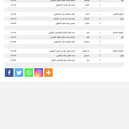
حيل
2
وحيشة
بيشان محمد فهيد الرزق العجمي
8.10.53
3
لافندر
محمد زايد محمد المنصوري
8.11.16
الشوط الثامن
1
الذيب
راشد سلطان غالب المنصوري
8.11.45
زمول
2
السكب
عزام ناصر رضا ال زيد الشريف
8.21.14
3
مبلش
موسى بنيه سالم العطوي
8.25.94
الشوط التاسع
1
حرير
حمد غانم سلطان الهديفي الكواري
8.11.63
حيل
2
نوف
بيشان محمد فهيد الرزق العجمي
8.12.27
3
اسحامه
راشد سلطان غالب المنصوري
8.13.59
الشوط العاشر
1
عز الجيش
محمد معزي عبيد بن عميره العتيبي
8.31.89
زمول
2
دسمان
حمد نهيان سالم العامري
8.34.26
3
جبار
عزيز سلمان ربيع الوابصي البلوي
8.34.65