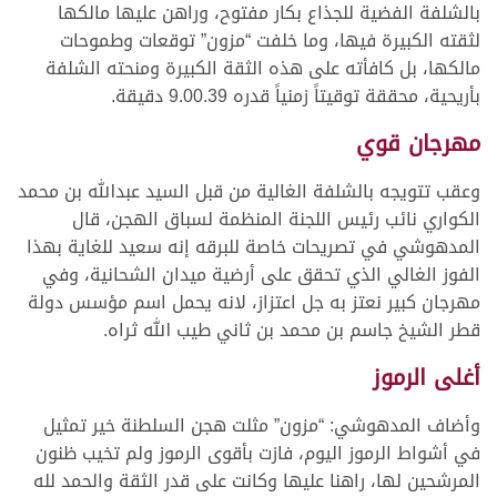
بالشلفة الفضية للجذاع بكار مفتوح، وراهن عليها مالكها
لثقته الكبيرة فيها، وما خلفت “مزون” توقعات وطموحات
مالكها، بل كافأته على هذه الثقة الكبيرة ومنحته الشلفة
بأريحية، محققة توقيتاً زمنياً قدره 9.00.39 دقيقة.
مهرجان قوي
وعقب تتويجه بالشلفة الغالية من قبل السيد عبدالله بن محمد
الكواري نائب رئيس اللجنة المنظمة لسباق الهجن، قال
المدهوشي في تصريحات خاصة للبرقه إنه سعيد للغاية بهذا
الفوز الغالي الذي تحقق على أرضية ميدان الشحانية، وفي
مهرجان كبير نعتز به جل اعتزاز، لانه يحمل اسم مؤسس دولة
قطر الشيخ جاسم بن محمد بن ثاني طيب الله ثراه.
أغلى الرموز
وأضاف المدهوشي: “مزون” مثلت هجن السلطنة خير تمثيل
في أشواط الرموز اليوم، فازت بأقوى الرموز ولم تخيب ظنون
المرشحين لها، راهنا عليها وكانت على قدر الثقة والحمد لله