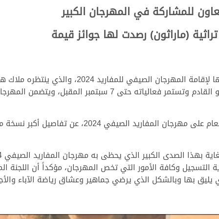
اون للمشاركة في المهرجان الكبير
اثية (ماراثون) رصدت لها جوائز قيمة
تواصل اللجنة المنظمة لسباق الهجن، استعداداتها لإقام
وكشف السيد فهد بن علي المهندي، المشرف العام على مه
 التسجيل وكافة الأمور التي تخص المهرجان، مؤكداً أن اللجنة ا
ي يليق بها وبالشكل الذي يرضي جماهير وعشاق رياضة الآباء والأجد