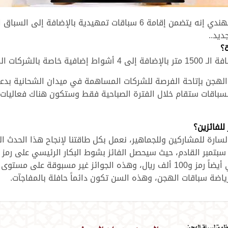
ديد..
؟
 الهجن بإتاحة الفرصة للشركات المساهمة في ميدان الشحانية ب
السباقات ستقام خلال الفترة الصباحية فقط وستكون هناك فعاليات
للفائزين؟
ارة للمشاركين وللجماهير، نعمل بكل طاقتنا لإنجاح هذا الحدث ا
 القادم، حيث سيحصل الفائز بشوط البكار الرئيسي على رمز بالإضافة إلى
نفس الشيء سيكون في شوط القعدان الرئيسي أيضاً رمز و100 ألف ريال، وهذه الجو
رياضة سباقات الهجن، وهذه السن تكون دائماً حافلة بالمفاجآت.