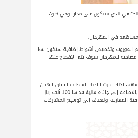
قال المهندي إنه يتضمن إقامة 6 سباقات تمهيدية بالإضافة إلى السباق الختامي الذي سيكون على مدار يومي 6 و7
دعم الموروث وتخصيص أشواط إضافية ستكون لها
 مصاحبة للمهرجان سوف يتم الإفصاح عنها
لمهم، لذلك قررت اللجنة المنظمة لسباق الهجن
 جائزة مالية قدرها 100 ألف ريال.
ائز غير مسبوقة على مستوى فئة المفاريد، ونهدف إلى توسيع المشاركات