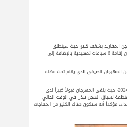
ة المهرجان الصيفي للمفاريد 2024، والذي ينتظره ملاك هجن المفاريد بشغف كبير، حيث سينطلق
المهرجان الكبير بميدان الشحانية في 15 من يونيو القادم وتستمر فعالياته حتى 7 سبتمبر المقبل، ويتضمن المهرجان إقامة 6 سباقات تمهيدية بالإضافة إلى
رجان المفاريد الصيفي 2024، عن تفاصيل أكبر نسخة من المهرجان الصيفي الذي يقام تحت مظلة
وقال المهندي في بداية حديثه إنهم سعداء للغاية بهذا الصدى الكبير الذي يحظى به مهرجان المفاريد الصيفي 2024، حيث يلقى المهرجان قبولاً كبيراً لدى
لمنظمة لسباق الهجن تبذل في الوقت الحالي
اد، مؤكداً أنه ستكون هناك الكثير من المفاجآت