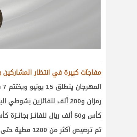
>
مفاجآت كبيرة في انتظار المشاركين و
<
ال
مهرجان ينطلق 15 يونيو ويختتم 7 سبتمبر بمشاركة خليجية كبيرة
<
رمزان و200 ألف للفائزين بشوطي البكار والقعدان في اليوم الختامي
<
كأس و50 ألف ريال للفائـز بجائـزة كأس النقـاط التي تجـرى مع السباق
<
تم ترصيص أكثر من 1200 مطية حتى الآن وسيتم فتـح باب التسجيل قريـباً
<