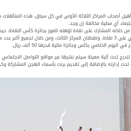
أهيل أصحاب المراكز الثلاثة الأولى في كل سباق، هذه المتأهلا
تبعاد أي مطية مخالفة إن وجد.
ن خلاله المشارك على نقاط تؤهله للفوز بجائزة كأس النقاط، ح
تمهيدي على 5 نقاط، ويحصل صاحب المركز الثاني على 3 نقاط، ونقطتان للمركز الثالث، ومن
ليوم الختامي بكأس وجائزة مالية قدرها 50 ألف ريال.
درج تحت آلية معينة سيتم نشرها عبر مواقع التواصل الاجتماعي 
تحت إدارته بالإضافة إلى تقديم برنت بأسماء الهجن المشاركة وكذل