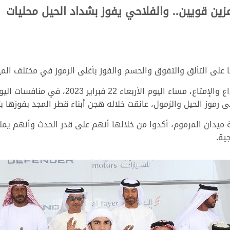
زين قويين.. والفلاحي يفوز بشداد الحيل محليات
لى التألق والتفوق والحسم والفوز بأغلى الرموز في مختلف المياد
وكتبت هجن أبناء الشحانية صفحة جديدة من الإب
ى رموز الحيل والزمول، عانقت خلاله هجن أبناء قطر المجد بفوزها بثل
 ميدان المرموم، أكدوا من خلالها أنهم على قدر الحدث وأنهم يمل
ية.