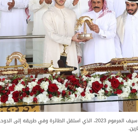
ونبدأ من مسك الختام، حيث أقوى الرموز وأغلاها، سيف المرموم 2023، الذي استق
رين.