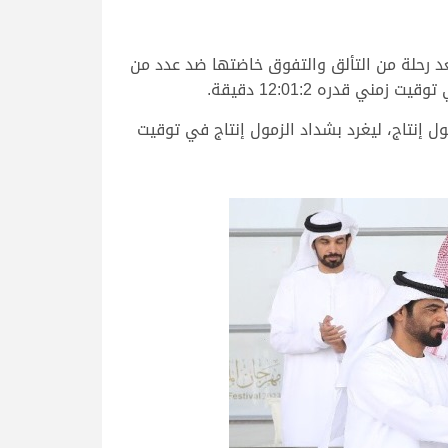
لك منصور محمد منصور السيف الخيارين، كانت على الموعد مع سيف الحيل مفتوح، سيف المرموم 2023، بعد رحلة من التألق والتفوق خاضتها ضد عدد من
قدره 12:01:2 دقيقة.
 إنتاج، ليغرد بشداد الزمول إنتاج في توقيت