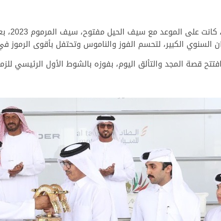
“الظبي” م
ي الكبير، لتحسم الفوز والناموس وتحتفل بأقوى الرموز في توقيت زمني 
تح قصة المجد والتألق اليوم، بفوزه بالشوط الأول الرئيسي للزمول