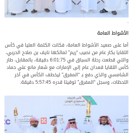
.
الأشواط العامة
أما على صعيد الأشواط العامة، فكانت الكلمة العليا في كأس
اللقايا بكار عام من نصيب “ريم” لمالكها نايف بن صلاح الحربي،
والتي قطعت رحلة السباق في 6:01:75 دقيقة، بالمقابل، طار
كأس اللقايا قعدان عام إلى الإمارات مع شعار مانع علي حماد
الشامسي والذي دفع بـ “المفرق” ليخطف الكأس في آخر
اللحظات، وسجل “المفرق” توقيتا قدره 5:57:45 دقيقة.
.