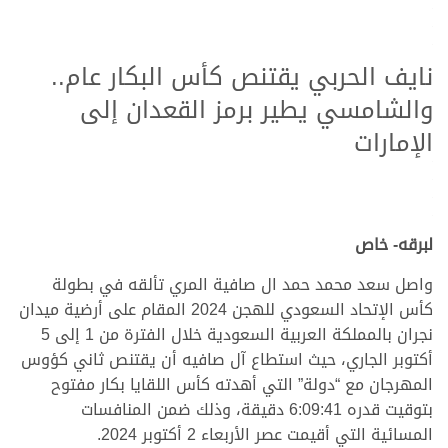
.
.
.
نايف الحربي يقتنص كأس البكار عام..
والشامسي يطير برمز القعدان إلى
الإمارات
.
.
.
.
لبرقه- خاص
واصل سعد محمد حمد ال صافية المري تألقه في بطولة
كأس الإتحاد السعودي للهجن 2024 المقام على أرضية ميدان
نجران بالمملكة العربية السعودية خلال الفترة من 1 إلى 5
أكتوبر الجاري، حيث استطاع آل صافيه أن يقتنص ثاني كؤوس
المهرجان مع “دولة” التي أهدته كأس اللقايا بكار مفتوح
بتوقيت قدره 6:09:41 دقيقة، وذلك ضمن المنافسات
المسائية التي أقيمت عصر الأربعاء 2 أكتوبر 2024.