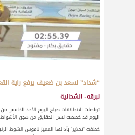
“شداد” لسعد بن ضعيف يرفع راية القع
لبرقه- الشحانية
اليوم قد خصصت لسن الحقايق من هجن الأشواط العامة على مدار 25 شوطا
خطفت “تحذير” بأدائها المميز ناموس الشوط الرئ