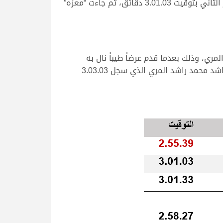
السباق والذي بلغ دقيقتان و55 ثانية و39 جزء من الثانية، لتأتي “بها” بشعار عبدالمحسن طالب الجربوعي على المركز الثاني بتوقيت 3.01.03 دقائق، ثم جاءت “معزه”
ي، وذلك بعدما قدم عرضاً طيباً نال به
الناموس، حيث قطع “شداد” مسافة السباق في دقيقتان و58 ثانية و27 جزء من الثانية، تاركاً الوصافة لـ “كرار” ملك راشد محمد راشد المري الذي سجل 3.03.03