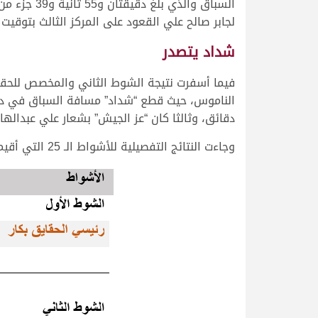
لجابر صالح علي القعود على المركز الثالث بتوقيت 3.01.33 دقائق.
شداد يتصدر
فيما أسفرت نتيجة الشوط الثاني والمخصص للحقاي
دقائق، وثالثا كان “عز الجيش” بشعار علي عبدالهادي ناص
وجاءت النتائج التفصيلية للأشواط الـ 25 التي أقيمت صباح اليوم على النحو التالي: