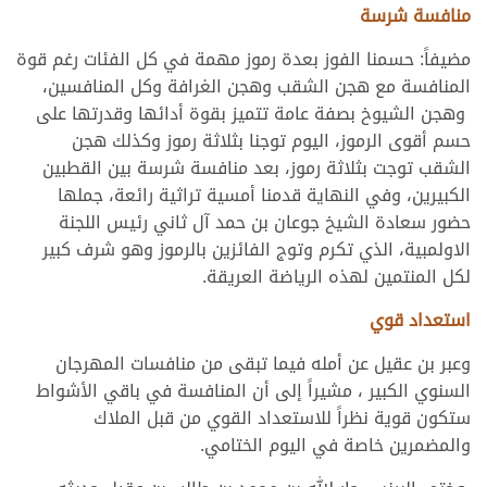
منافسة شرسة
مضيفاً: حسمنا الفوز بعدة رموز مهمة في كل الفئات رغم قوة
المنافسة مع هجن الشقب وهجن الغرافة وكل المنافسين،
وهجن الشيوخ بصفة عامة تتميز بقوة أدائها وقدرتها على
حسم أقوى الرموز، اليوم توجنا بثلاثة رموز وكذلك هجن
الشقب توجت بثلاثة رموز، بعد منافسة شرسة بين القطبين
الكبيرين، وفي النهاية قدمنا أمسية تراثية رائعة، جملها
حضور سعادة الشيخ جوعان بن حمد آل ثاني رئيس اللجنة
الاولمبية، الذي تكرم وتوج الفائزين بالرموز وهو شرف كبير
لكل المنتمين لهذه الرياضة العريقة.
استعداد قوي
وعبر بن عقيل عن أمله فيما تبقى من منافسات المهرجان
السنوي الكبير ، مشيراً إلى أن المنافسة في باقي الأشواط
ستكون قوية نظراً للاستعداد القوي من قبل الملاك
والمضمرين خاصة في اليوم الختامي.