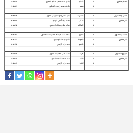
قعدان مفتوح
2
الطاير
راكان محمد سعيد سالم العمري
5:58:91
3
مبعد
خليفه محمد زاهره الخييلي
5:59:15
الثاني والعشرون
1
الشايبة
جابر سالم جابر الجربوعي المري
6:03:05
بكار مفتوح
2
اعتبار
محمد جارالله بن ضرمان
6:03:41
3
الهايله
سالم هلال مبارك العفاري
6:03:57
الثالث والعشرون
1
العبور
فهد محمد عبدالله السويكت الهاجري
6:01:67
بكار مفتوح
2
جلمودة
ناصر عبدالله الوهيبي
6:01:93
3
طلايع
حمد حزام الزعبي
6:02:31
الرابع والعشرون
1
طيف
محمد علي الفهيده المري
5:58:41
بكار مفتوح
2
شف
حمد محمد الجرحب المري
5:58:57
3
تنفيذ
حمد حزام الزعبي
5:59:43