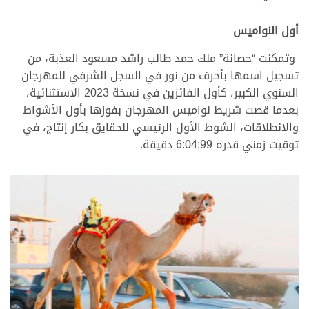
أول النواميس
وتمكنت “حصانة” ملك حمد طالب راشد مسعود العذبة، من
تسجيل اسمها بأحرف من نور في السجل الشرفي للمهرجان
السنوي الكبير، كأول الفائزين في نسخة 2023 الاستثنائية،
بعدما قصت شريط نواميس المهرجان بفوزها بأول الأشواط
والانطلاقات، الشوط الأول الرئيسي للحقايق بكار إنتاج، في
توقيت زمني قدره 6:04:99 دقيقة.