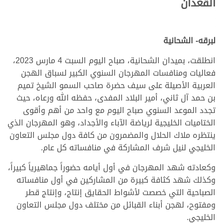
القعدان
لبرقه- الشحانية
انطلقت، بميدان الشحانية، صباح اليوم السبت 4 مارس 2023،
فعاليات ومنافسات المهرجان السنوي الكبير لسباق الهجن
العربية الأصيلة على سيف حضرة صاحب السمو الشيخ تميم
بن حمد آل ثاني، أمير البلاد المفدى، حفظه الله ورعاه، حيث
تجدد الموعد السنوي صباح اليوم مع واحد من أهم وأقوى
الختاميات الخليجية لرياضة الآباء والأجداد، وهو المهرجان الذي
ينتظره ملاك الحلال والمضمرون من كافة دول مجلس التعاون
الخليجي لنيل شرف المشاركة في منافساته كل عام.
وكعادته شهد المهرجان في أول أيامه حضوراً جماهيرياً كبيراً،
وكذلك شهد كثافة كبيرة من المشاركين في أول منافساته
الصباحية التي خصصت لأشواط الحقايق إنتاج، وإنتاج قطر
ومفتوح، لهجن أبناء القبائل من مختلف دول مجلس التعاون
الخليجي.