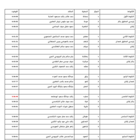
الأشواط
المركز
المطية
المالك
التوقيت
الشوط الأول
1
حصانة
حمد طالب راشد مسعود العذبة
6:04:99
رئيسي الحقايق بكار
2
فرحة
حمد عبيد حلوس ذيبان العامري
6:05:83
إنتاج
3
الظفرة
حمود مقبل سيف الجحافي
6:08:25
الشوط الثاني
1
مهاجر
حمد سعيد محمد السالمين المنصوري
6:01:25
رئيسي الحقايق قعدان
2
شغف
محمد بالعوضي يحيى المنهالي
6:01:31
إنتاج
3
سياف
حمد سعيد سالم الهاشمي
6:02:61
الشوط الثالث
1
بطاشة
جابر سالم جابر الجربوعي المري
6:02:55
بكار إنتاج
3
مبشرة
سيف عيسى مطر الفلاحي
6:03:39
3
مغثه
راشد حمد الضعيف الكتبي
6:06:03
الشوط الرابع
1
براق
عبدالله سعيد محمد العيده
5:56:99
قعدان إنتاج
2
كفو
سالم محمد بالحب العامري
5:57:77
3
العابر
جارالله سعيد جارالله البريد المري
6:00:57
الشوط الخامس
1
مطره
راشد عبدالله سعيد ابوصلعه
5:56:49
بكار إنتاج
2
قبة
حمد سيف فالح الشامسي
5:59:23
3
غازية
سهيل نخيرات الدوده العامري
6:00:81
الشوط السادس
1
طواش
راشد حمد مطر عميره الشامسي
5:58:55
قعدان إنتاج
2
الصداوي
راشد علي عبيد رشيد الكتبي
5:59:39
3
شاهين
زاهر فايل سلطان العويسي
6:00:07
الشوط السابع
1
العنود
عبدالمحسن طالب الجربوعي المري
5:58:61