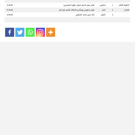
الشوط الثامن
1
مشقي
هجن سيح السلم (سيف عتيق العميمي)
8.28.95
قعدان
2
ناصر
هجن سعودي برونكس| للمالك قاسم ابو ناصر
8.34.83
3
النايف
خالد علي محمد الشهري
8.39.38