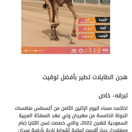
هجن الطايلات تطير بأفضل توقيت
لبرقه- خاص
اختتمت مساء اليوم الإثنين الثامن من أغسطس منافسات
الجولة الخامسة من مهرجان ولي عهد المملكة العربية
السعودية للهجن 2022، والتي خصصت لسن الثنايا (عام
ومفتوح)، حيث أقيمت ثمانية أشواط نارية بأرضية ميدان