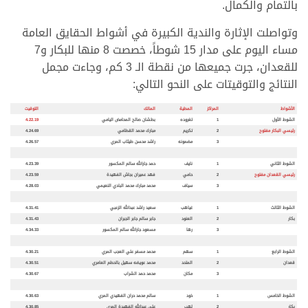
بالتمام والكمال.
وتواصلت الإثارة والندية الكبيرة في أشواط الحقايق العامة
مساء اليوم على مدار 15 شوطاً، خصصت 8 منها للبكار و7
للقعدان، جرت جميعها من نقطة الـ 3 كم، وجاءت مجمل
النتائج والتوقيتات على النحو التالي:
الأشواط
المراكز
المطية
المالك
التوقيت
الشوط الأول
1
تغروده
بطشان صالح المحامض اليامي
4.22.19
رئيسي البكار مفتوح
2
تكريم
مبارك محمد القطامي
4.24.69
3
مضمونه
راشد محسن طيثاب المري
4.26.57
الشوط الثاني
1
نايف
حمد جارالله سالم المكسور
4.23.39
رئيسي القعدان مفتوح
2
حامي
فهد عميران بجاش الفهيدة
4.23.59
3
سياف
محمد مبارك محمد البادي النعيمي
4.28.03
الشوط الثالث
1
غياهب
سعيد راشد عبدالله الزعبي
4.31.41
بكار
2
العنود
جابر سالم جابر الجبران
4.31.43
3
رها
مسعود جارالله سالم المكسور
4.34.33
الشوط الرابع
1
سهم
محمد مسفر علي العجب المري
4.30.21
قعدان
2
المتحد
محمد عويضه سهيل بالحطم العامري
4.30.51
3
مكان
محمد حمد الشراب
4.30.67
الشوط الخامس
1
خود
سالم محمد حران الفهيدي المري
4.30.63
بكار
2
لهب
علي عبدالله الفهيدة المري
4.30.85