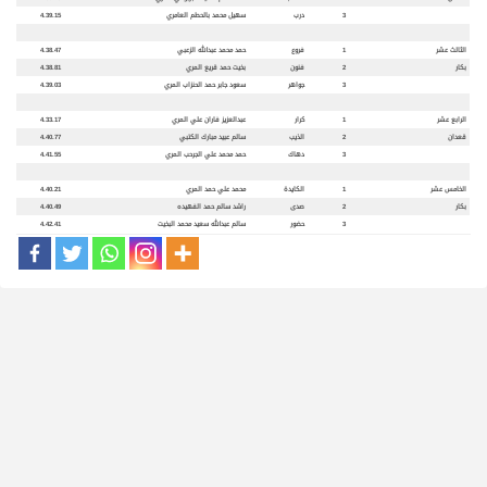
3
درب
سهيل محمد بالحطم العامري
4.39.15
الثالث عشر
1
فروع
حمد محمد عبدالله الزعبي
4.38.47
بكار
2
فنون
بخيت حمد قريع المري
4.38.81
3
جواهر
سعود جابر حمد الحنزاب المري
4.39.03
الرابع عشر
1
كرار
عبدالعزيز فاران علي المري
4.33.17
قعدان
2
الذيب
سالم عبيد مبارك الكتبي
4.40.77
3
دهاك
حمد محمد علي الجرحب المري
4.41.55
الخامس عشر
1
الكايدة
محمد علي حمد المري
4.40.21
بكار
2
صدى
راشد سالم حمد الفهيده
4.40.49
3
حضور
سالم عبدالله سعيد محمد البخيت
4.42.41