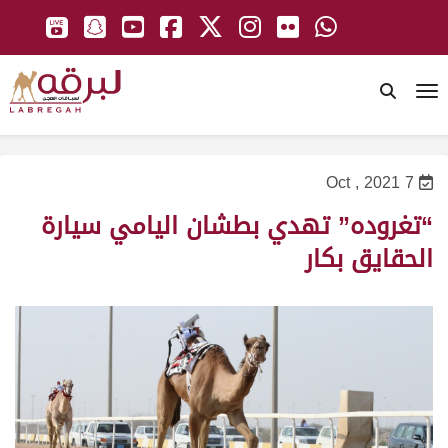
To
7 Oct , 2021
“تغروده” تهدي بطشان اليامي سيارة
الحقايق بكار