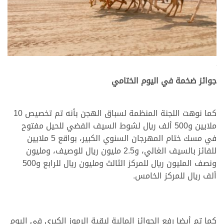
.
جوائز ضخمة في اليوم الختامي
كما نوهت اللجنة المنظمة لسباق الهجن بأنه تم تخصيص 10
ملايين و500 ألف ريال لشوط السيف الفضي للحيل مفتوح
في مسك ختام المهرجان السنوي الكبير، بواقع 5 ملايين
للفائز بالسيف الغالي، و2.5 مليون ريال للوصيف، ومليون
ونصف المليون ريال للمركز الثالث ومليون ريال للرابع و500
ألف ريال للمركز الخامس.
كما تم أيضا رفع الجوائز المالية لبقية الرموز الكبرى في اليوم