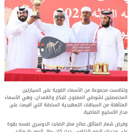
>
وتنافست مجموعة من الأسماء القوية على السيارتين
المخصصتين لشوطي المفتوح، للبكار والقعدان، وهي الأسماء
المتأهلة من السباقات التمهيدية السابقة التي أقيمت على
مدار الأسابيع الماضية.
وفرض شعار المتألق صالح مطر الضابت الدوسري نفسه بقوة
على مجريات اليوم الختامي، حيث كان بطل اليوم بلا منازع،