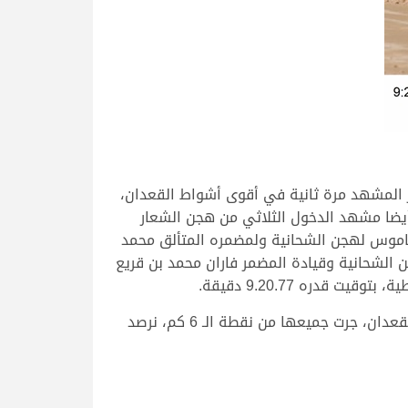
 المشهد مرة ثانية في أقوى أشواط القعدان،
 أيضا مشهد الدخول الثلاثي من هجن الشعار
لناموس لهجن الشحانية ولمضمره المتألق محمد
قيت زمني قدره 9:20:25 دقيقة، فيما جاء “سراح” لهجن الشحانية وقيادة المضمر فاران محمد بن قريع
وتوالت المتعة والندية في بقية منافسات الجذاع القوية التي توالت على مدار 14 شوطاً، خصصت 8 منها للبكار و6 للقعدان، جرت جميعها من نقطة الـ 6 كم، نرصد