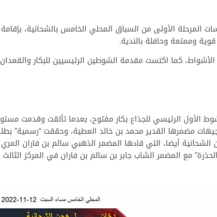
ساء اليوم السبت 12 نوفمبر 2022 منافسات المرحلة الأولى من السباق المحلي الخامس با
وية وممتعة وحافلة بالندية.
الأشواط، كما اكتست مقدمة الشوطين الرئيسيين للبكار والقعدان
ط الأول الرئيسي للجذاع بكار مفتوح، بعدما تألقت وقدمت مستوى 
جيهات مضمرها القدير محمد بن خالد العطية، وحققت “رسمية” بطلة 
ارية” لهجن الشحانية أيضا، التي قادها المضمر الذهبي سالم بن فاران 