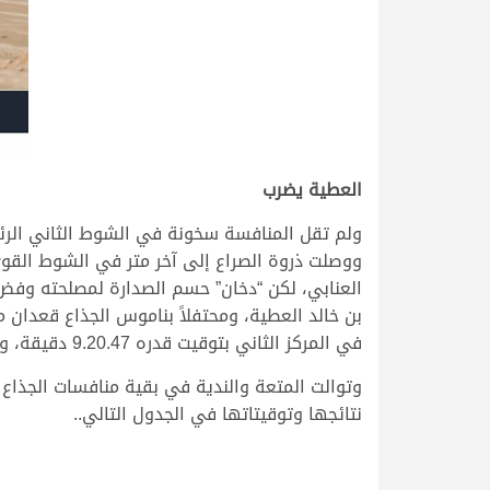
العطية يضرب
ولم تقل المنافسة سخونة في الشوط الثاني الرئ
ووصلت ذروة الصراع إلى آخر متر في الشوط القوي،
العنابي، لكن “دخان” حسم الصدارة لمصلحته وفض 
في المركز الثاني بتوقيت قدره 9.20.47 دقيقة، وحل “شلاع” في المركز الثالث مع المضمر المتألق محمد بن خالد العطية، بتوقيت قدره 9.20.77 دقيقة.
نتائجها وتوقيتاتها في الجدول التالي..