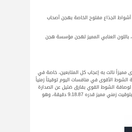
لشحانية، بإقامة أشواط الجذاع مفتوح الخاصة بهجن أصحاب
، باللون العنابي المميز لهجن مؤسسة هجن
مميزاً نالت به إعجاب كل المتابعين، خاصة في
الشوط الأقوى في منافسات اليوم توقيتاً زمنياً
المري لوصافة الشوط القوي بفارق ضئيل عن الصدارة
وبتوقيت زمني قدره 9.18.83 دقيقة، فيما جاءت “الحذرة” مع المضمر الشاب جابر بن سالم بن فاران في المركز الثالث بتوقيت زمني مميز قدره 9.18.87 دقيقة، وهو