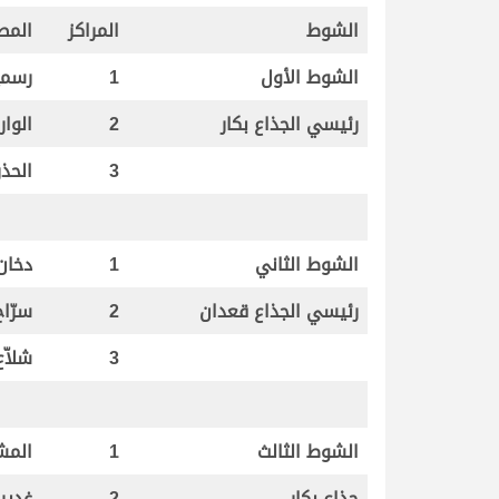
الشوط
المراكز
المط
الشوط الأول
1
رسمي
رئيسي الجذاع بكار
2
الوار
3
الحذر
الشوط الثاني
1
دخان
رئيسي الجذاع قعدان
2
سرّاح
3
شلاّع
الشوط الثالث
1
المش
جذاع بكار
2
غدير