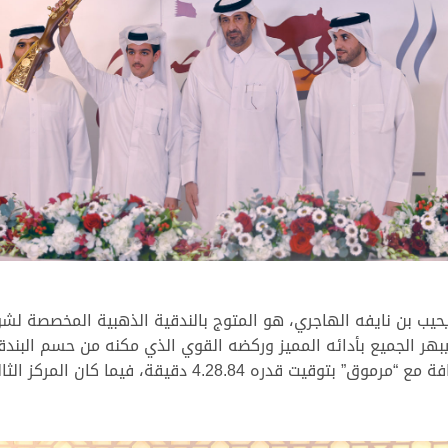
تريحيب بن نايفه الهاجري، هو المتوج بالندقية الذهبية المخصصة ل
ليحتل شعار فاران عتيق بن قريع المري مركز الوصافة مع “مر