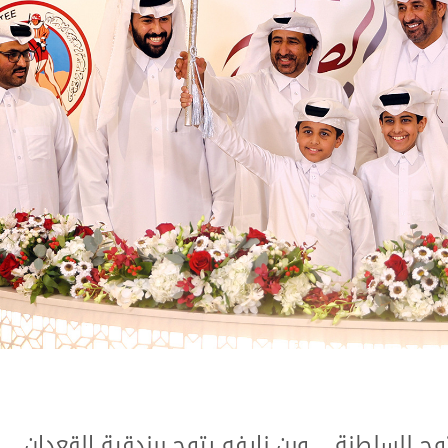
ح للسلطنة .. وبن نايفه يتوج ببندقية القعدان