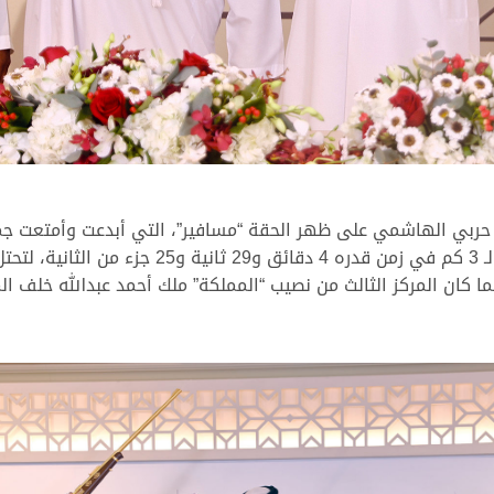
حربي الهاشمي على ظهر الحقة “مسافير”، التي أبدعت وأمتعت جم
GX إلى السلطنة، حيث قطعت “مسافير” مسافة الـ 3 