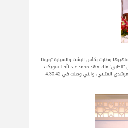
اهيرها وطارت بكأس البشت والسيارة تويوتا
كم في زمن قدره 4 دقائق و29 ثانية و25 جزء من الثانية، لتحتل “الظبي” ملك فهد محمد عبدالله السويكت
الهاجري المركز الثاني بتوقيت 4.30.19 دقيقة، فيما كان المركز الثالث من نصيب “المملكة” ملك أحمد عبدالله خلف المرشدي العتيبي، والتي وصلت في 4.30.42