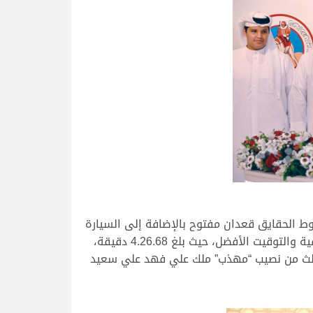
شوط الحقايق قعدان مفتوح بالإضافة إلى السيارة
تويوتا بيك أب، وأطلق بن نايفه العنان لـ “عجيب” ليبهر الجميع بأدائه المميز وركضه القوي الذي مكنه من حسم البندقية والتوقيت الأفضل، حيث بلغ 4.26.68 دقيقة،
موق” بتوقيت قدره 4.28.84 دقيقة، فيما كان المركز الثالث من نصيب “مهذب” ملك علي فهد علي سعيد