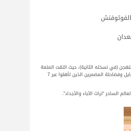
الفوتوفنش
عدان
 فعاليات وتحديات المهرجان الصيفي للهجن (في نسخته الثانية)، حيث التقت المتعة
والإثارة والندية في مكان واحد “ميدان التحدي”، الذي شهد المنافسة على 6 رموز قوية و6 سيارات، ضمت نخب الأصايل وفضاحلة المضمرين الذين تأهلوا عبر 7
م الساحر “تراث الآباء والأجداد”.