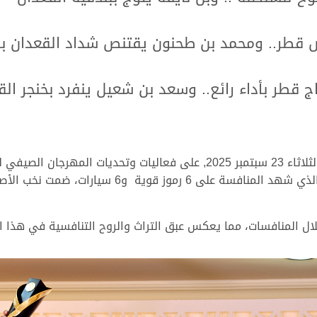
يض قطر.. ومحمد بن طحنون يقتنص شداد القعدان ب
ج قطر بأداء رائع.. وسعد بن شعيل ينفرد بخنجر الق
في مشهد تراثي رائع، اسدل الستار صباح اليوم الثلاثاء 23 سبتمبر 2025, على
 المنافسات، مما يعكس عبق التراث والروح التنافسية في هذا العال