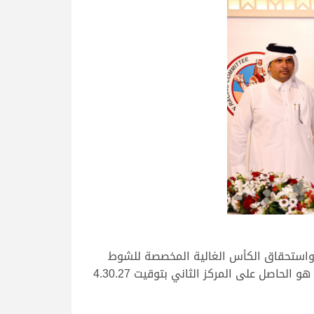
 واستحقاق الكأس الغالية المخصصة للشوط
والسيارة التويوتا GX، وذلك عبر رحلة قدرها 4.28.28 دقيقة، فيما كان شعار “متعبة” ملك جارالله علي جارالله البريدي هو الحاصل على المركز الثاني بتوقيت 4.30.27