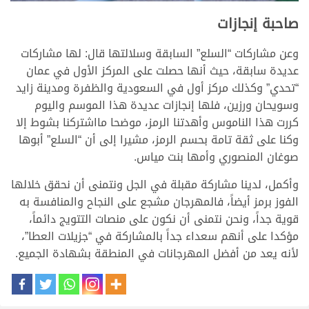
>
صاحبة إنجازات
وعن مشاركات “السلع” السابقة وسلالتها قال: لها مشاركات
عديدة سابقة، حيث أنها حصلت على المركز الأول في عمان
“تحدي” وكذلك مركز أول في السعودية والظفرة ومدينة زايد
وسويحان ورزين، فلها إنجازات عديدة هذا الموسم واليوم
كررت هذا الناموس وأهدتنا الرمز، موضحا مااشتركنا بشوط إلا
وكنا على ثقة تامة بحسم الرمز، مشيرا إلى أن “السلع” أبوها
صوغان المنصوري وأمها بنت مياس.
وأكمل، لدينا مشاركة مقبلة في الجل ونتمنى أن نحقق خلالها
الفوز برمز أيضاً، فالمهرجان مشجع على النجاح والمنافسة به
قوية جداً، ونحن نتمنى أن نكون على منصات التتويج دائماً،
مؤكدا على أنهم سعداء جداً بالمشاركة في “جزيلات العطا”،
لأنه يعد من أفضل المهرجانات في المنطقة بشهادة الجميع.