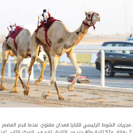
 مجريات الشوط الرئيسي للثنايا قعدان مفتوح، عندما قدم المضمر 
الشوط قاصداً الفوز الذي حققه عبر رحلة مقدارها 7 دقائق و57 ثانية و40 جزء من