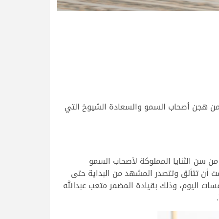
حديات سن الثنايا من هجن أصحاب السمو والسعادة الشيوخ التي
متعة والإثارة بقوة، دارت المعركة الحامية بين لفيف من الأسماء القوية التي بلغت 12 بكرة من سن الثنايا المملوكة لأصحاب السمو
عت أن تتألق وتتصدر المشهد من البداية حتى
4 ثانية و82 جزء من الثانية هو الأفضل في منافسات اليوم، وذلك بقيادة المضمر متعب عبدالله