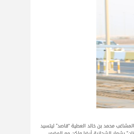
المشاغب محمد بن خالد العطية “قاصد” ليتسيد
 الثانية، تلاه في المركز الثاني “وذنان” بشعار الشحانية أيضا ولكن مع المضمر