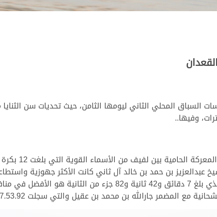
لقعدان
صباح اليوم السبت 26 سبتمبر 2020 منلفسات السباق المحلي الثاني ليومها الثامن، حيث ت
في شوط حضرت فيه ال
خ عبدالعزيز بن حمد بن خالد آل ثاني كانت الأكثر جهوزية واستطا
النهاية وتسجل توقيتا قويا للغاية لسن الثنايا والذي بلغ 7 دقائق و2
نية مع المضمر جارالله بن محمد بن عقيل والتي سجلت 7.53.92.