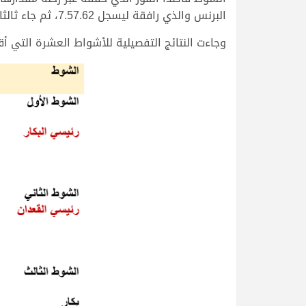
البرنس والذي رافقة ليسجل 7.57.62، ثم جاء ثالثا “صباح” ملك هجن المرقاب” والذي سجل 8.04.06 مع المضمر عبدالرحمن صالح الجربوعي.
وجاءت النتائج التفصيلية للأشواط العشرة التي أق