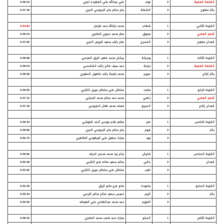
الشلفة الفضية
2
نوف
علي عبدالله علي الفهيده لمري
5:46:54
بكار مفتوح
3
الشعلة
جابر سالم جابر الجربوعي المري
5:47:40
الشوط الثاني
1
شهاب
محمد جارالله حمد ظرمان
5:44:84
الخنجر الفضي
2
مرموق
مطر محمد دحروي العامري
5:46:04
قعدان مفتوح
3
المسرج
عامر راشد سعيد البريص المري
5:47:05
الشوط الثالث
1
وحيشة
بيشان محمد فهيد الرزق العجمي
5:48:88
الشلفة الفضية
2
زعزعة
حمد سيف فالح راشد الشامسي
5:49:04
بكار إنتاج
3
صروح
محمد خليفة راشد بالهول المهيري
5:49:58
الشوط الرابع
1
ملفت
سلطان علي سلطان ميرين الكتبي
5:45:93
الخنجر الفضي
2
راهي
محمد حمد سالم محمد الجديلي
5:47:12
قعدان إنتاج
3
السريع
معضد محمد هلال المزروعي
5:47:43
الشوط الخامس
1
فخر
مظفر غلام موسى أحمد البلوشي
5:49:34
بكار
2
نجوم
جابر سالم جابر الجربوعي المري
5:49:80
3
جود
مبارك سهيل علي اليبهوني الظاهري
5:50:75
الشوط السادس
1
شايش
حزام زيد محمد محسن انديله
5:46:66
قعدان
2
راقي
سالم سعيد منانه غدير الكتبي
5:50:48
3
لهب
سلطان علي سلطان ميرين الكتبي
5:53:92
الشوط السابع
1
جلمودة
مانع فرج مانع الرزق
5:53:29
بكار
2
الريم
خميس سعيد صالح سالم الزرعي
5:55:44
3
العزوم
حمد محمد عبدالهادي علي الهيظه
5:55:50
الشوط الثامن
1
السلع
مبارك حمد متعب محمد العامري
5:48:42