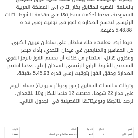
بالشلفة الفضية للحقايق بكار إنتاج، إلى المملكة العربية
السعودية، بعدما أحكمت سيطرتها على مقدمة الشوط الثالث
الرئيسي لتحسم الصدارة والفوز في توقيت زمني قدره
5.48.88 دقيقة.
فيما أبهر «ملفت» ملك سلطان علي سلطان ميرين الكتبي،
كل الجماهير والمتابعين في ميدان التحدي، بأداء مبهر
ومخزون هائل، استطاع من خلاله أن يحسم الفوز بالرمز القوي
المخصص للشوط الرابع الرئيسي للقعدان إنتاج، بعدما اقتنص
الصدارة وحقق الفوز بتوقيت زمني قدره 5.45.93 دقيقة.
وتوالت منافسات الحقايق (رموز وجوائز مليونية) مساء اليوم
على مدار 22 شوطا، خصصت 12 منها للبكار و10 للقعدان،
نرصد نتائجها وتوقيتاتها التفصيلية في الجدول التالي..
.
.
.
الشوط
المركز
المطية
المالك
التوقيت
الشوط الأول
1
ابعاد
حمد محمد عبدالهادي علي الهيظه
5:46:40