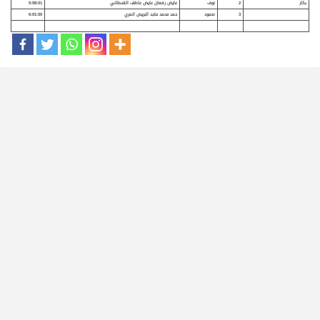
بكار
2
نوف
عايض رفعان عايض عاطف القحطاني
5:58:01
3
صمود
حمد محمد ماجد البريص المري
6:01:50