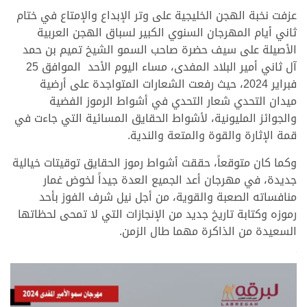
عزفت نخبة الهجن الخليجية على وتر الإبداع والإمتاع في ختام
ثاني أيام المهرجان السنوي الكبير لسباق الهجن العربية
الأصيلة على سيف حضرة صاحب السمو الشيخ تميم بن حمد
آل ثاني أمير البلاد المفدى، مساء اليوم الأحد الموافق 25
فبراير 2024، حيث رفعت الشعارات المتواجدة على أرضية
ميدان التحدي شعار التحدي في أشواط الرموز الفضية
والجوائز المليونية، لأشواط الحقايق المسائية التي جاءت في
قمة الإثارة والقوة والمتعة والندية.
وكما كان متوقعاً، حققت أشواط رموز الحقايق توقيتات خيالية
جديدة، في مهرجان أعد الجميع العدة جيداً لخوض غمار
منافساته الصعبة والقوية، من أجل نيل شرف الفوز بأحد
رموزه وكتابة تاريخ جديد من الإنجازات التي لا تمحى لحظاتها
السعيدة من الذاكرة مهما طال الزمن.
.