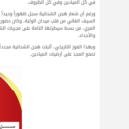
في كل الميادين وفي كل الظروف.
السيف الغالي من قلب ميدان الوثبة، وكان حضوراً كا
المري، من بسط سيطرتها التامة على مجريات الشو
والأجداد.
وبهذا الفوز التاريخي، أثبتت هجن الشحانية مجدد
تصنع المجد على أرضيات الميادين.
>