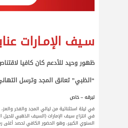
سـيف الإمـارات عناب
ظهور وحيد للأدعم كان كافيا لاقتناص
“الظبي” تعانق المجد وترسل التهاني
لبرقه – خاص
السنوي الكبير، وهو الحضور الكافي لحصد أغلى رم