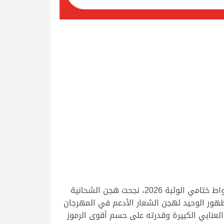
في ليلة استثنائية من ليالي المجد والفخر والعز، وبعرض مشرف ورائع حبس الأنفاس حتى الأمتار الأخيرة لأقوى أشواط ختامي الوثبة 2026، نجحت هجن الشحانية
هبي للحيل المفتوح)، لتسجل حدثاً تاريخياً في ختامي بالوثبة 2026، حيث كان الظهور الوحيد لهجن الشعار الأدعم في المهرجان
لعنابي الكبيرة وقدرته على حسم أقوى الرموز