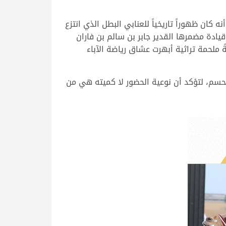
جن الشحانية سجل ظهوراً وحيداً وخاطفاً في هذا المهرجان السنوي الكبير، ختامي الوثبة 2026، إلا أنه كان ظهوراً تاريخياً للعنابي البطل الذي انتزع
يادة مضمرها القدير جابر بن سالم بن فاران
ملحمة تراثية أبهرت عشاق رياضة الآباء
لحسم، لتؤكد أن نوعية الحضور لا كميته هي من