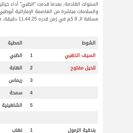
السنوات القادمة، بعدما قدمت “الظبي” أداء خيا
والسلامات مباشرة من العاصمة الإماراتية أبوظبي
مسافة الـ 8 كم في زمن قدره 11.44.25 دقيقة، فهنيئاً لعشاق ومحبي الشعار العنابي على هذا الأداء الراقي والاستثنائي، وهنيئاً لأهل قطر الفوز بالسيف الغالي.
الشوط
المطية
السيف الذهبي
1
الظبي
للحيل مفتوح
2
الهابة
3
ريماس
4
سمحة
5
الشاهينية
بندقية الزمول
1
نهاب