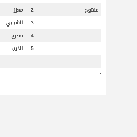
مفتوح
2
معزز
3
الشبابي
4
مصرح
5
الذيب
.