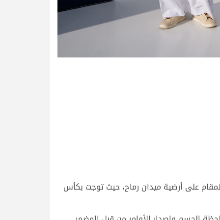
م الزبار تألقها في المملكة العربية السعودية، وخاصة في كأس الأولمبية السعودية للهجن 2025، والمقام على أرضية ميدان رماح، حيث توجت بكأس
 لحظة الحسم وإصدار الأوامر من قبل المضمر