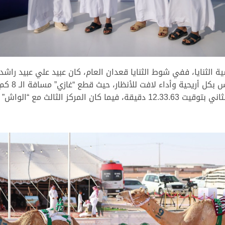
لثنايا، ففي شوط الثنايا قعدان العام، كان عبيد علي عبيد راشد
“العارض” ملك حمد نهيان سالم العامري، المركز الثاني بتوقيت 12.33.63 دقيقة،