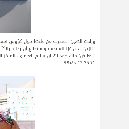
>
وزادت الهجن القطرية من غلتها حول كؤوس أمسية ا
12.35.71 دقيقة.
>