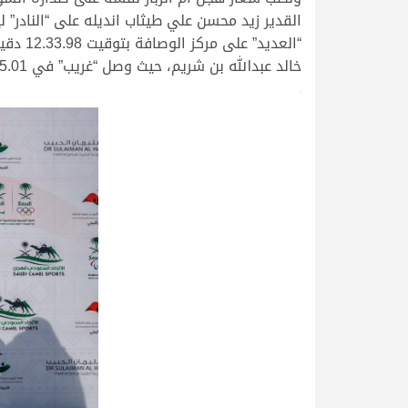
“العدي
خالد عبدالله بن شريم، حيث وصل “غريب” في 12.35.01 دقيقة.
>