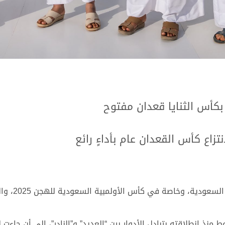
 بكأس الثنايا قعدان مفتوح
تزاع كأس القعدان عام بأداءٍ رائع
واصلت هجن أ
نذ انطلاقته بتبادل الأدوار بين “العديد” و”النادر”، إلى أن جاءت