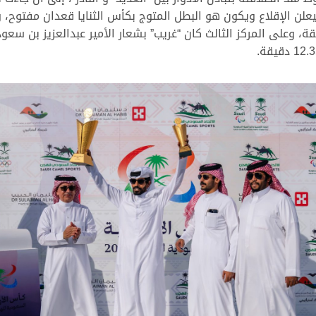
د” على مركز الوصافة بتوقيت 12.33.98 دقيقة، وعلى المركز الثالث كان “غريب” بشعار الأمير