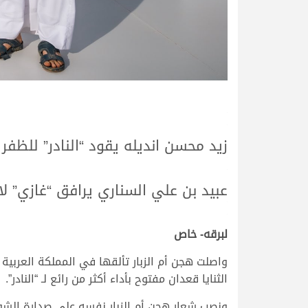
.
.
زيد محسن انديله يقود “النادر” للظفر
.
.
عبيد بن علي السناري يرافق “غازي” لان
.
.
لبرقه- خاص
الثنايا قعدان مفتوح بأداء أكثر من رائع لـ “النادر”.
ونصب شعار هجن أم الزبار نفسه على صدارة الشوط م