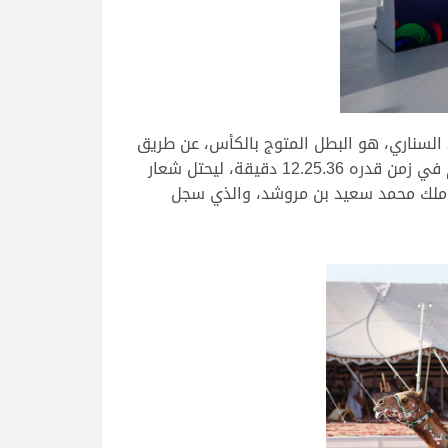
 السناري، هو البطل المتوج بالكأس، عن طريق
“غازي” الذي غزا المقدمة واستطاع أن يحلق بالكأس بكل أريحية وأداء لافت للأنظار، حيث قطع “غازي” مسافة الـ 8 كم في زمن قدره 12.25.36 دقيقة، ليحتل شعار
 فيما كان المركز الثالث مع “الواش” ملك محمد سعيد بن مروشد، والذي سجل