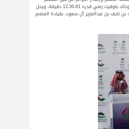
القدير زيد محسن علي طيثاب انديله على “النادر” ليعلن الإقلاع ويكون هو البطل المتوج بكأس الثنايا قعدان مفتوح، وذلك بتوقيت زمني قدره 12.30.81 دقيقة، ويحل
 عبدالعزيز بن سعود بن نايف بن عبدالعزيز آل سعود، بقيادة المضمر