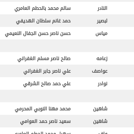
النادر
سالم محمد بالحطم العامري
لبصير
حمد غانم سلطان الهديفي
مياس
حسن ناصر حسن الجفال النعيمي
زعامه
صالح ناصر مسلم الغفراني
عواصف
علي ناصر جابر الغفراني
نوادر
علي حمد صالح الشرقي
شاهين
محمد مهنا النوبي المحرمي
شاهين
سعيد ناصر حمد العوامي
وافي
سهيل محمد الحطم العامري