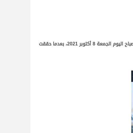
تصدرت “شبرية” ملك صالح سالم صالح الزمات، منافسات اللقايا بكار في ثالث أيام السباق المحلي الثالث بالشحانية، صباح اليوم الجمعة 8 أكتوبر 2021، بعدما حققت