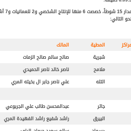
وتواصلت م
راكز
المطية
المالك
شبرية
صالح سالم صالح الزمات
ملامح
ناصر خالد ناصر الحميدي
التله
علي ناصر جابر ال بخيته المري
جائر
عبدالمحسن طالب علي الجربوعي
البيرق
راشد شفيع راشد الفهيدة المري
دسمان
سالم سعيد جرمان اليامي