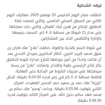
لبرقه- الشحانية
انطلقت صباح اليوم الخميس 20 نوفمبر 2025، فعاليات اليوم
الثاني من السباق المحلي الخامس، والتي خصصت لفئة
الحقايق الإنتاج من هجن أبناء القبائل، والتي دارت معاركها
على مدار 21 شوطًا من مسافة الـ 4 كم، اتسمت جميعها
بالإثارة والتنافس الحاد بين المشاركين.
في شوط اتسم بالندية والقوة، خطفت “علاج” ملك فاران بن
عتيق محمد البريد المري، أنظار الحاضرين بميدان التحدي بعد
أن قدّمت واحدًا من أميز عروضها لتنتزع صدارة شوط الحقايق
بكار إنتاج الرئيسي بقوة واقتدار. وتمكنت “علاج” من بسط
سيطرتها على مجريات الشوط من البداية حتى النهاية،
قاطعة مسافة الـ 4 كم في زمن قدره 6.04.50 دقيقة، لتحتل
“غزيزة” ملك حمد بن سعيد حمد الحسن الفهيده، المركز
الثاني بتوقيت 6.05.86 دقيقة، وجاءت “وسم” ملك سالم بن
محمد فهد سالم دخيل الله، على المركز الثالث بتوقيت قدره
6.06.50 دقيقة.