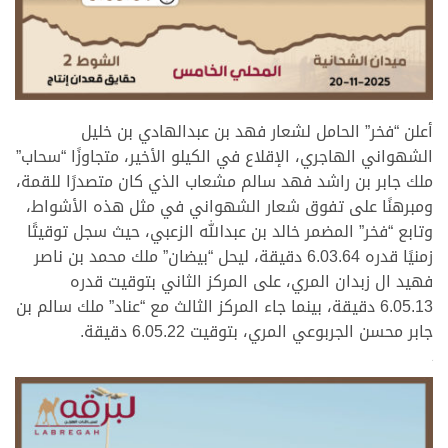
.
أعلن “فخر” الحامل لشعار فهد بن عبدالهادي بن خليل
الشهواني الهاجري، الإقلاع في الكيلو الأخير، متجاوزًا “سحاب”
ملك جابر بن راشد فهد سالم مشعاب الذي كان متصدرًا للقمة،
ومبرهنًا على تفوق شعار الشهواني في مثل هذه الأشواط،
وتابع “فخر” المضمر خالد بن عبدالله الزعبي، حيث سجل توقيتًا
زمنيًا قدره 6.03.64 دقيقة، ليحل “بيضان” ملك محمد بن ناصر
فهيد ال زبدان المري، على المركز الثاني بتوقيت قدره
6.05.13 دقيقة، بينما جاء المركز الثالث مع “عناد” ملك سالم بن
جابر محسن الجربوعي المري، بتوقيت 6.05.22 دقيقة.
>