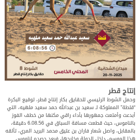
>
إنتاج قطر
وحمل الشوط الرئيسي للحقايق بكار إنتاج قطر، توقيع البكرة
“قلطة” المملوكة لـ سعيد بن عبدالله حمد سعيد ملهيه، التي
أبدعت وأمتعت جمهورها بأداء راقي مكنها من خطف الفوز
بالناموس، حيث قطعت مسافة السباق في 6.08.56 دقيقة،
بالمقابل، واصل شعار فاران بن عتيق محمد البريد المري، تألقه
هذا الموسم، داخل الدولة وخارجها، فبعد حصده لناموس