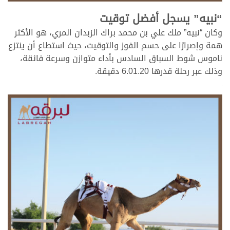
>
“نبيه” يسجل أفضل توقيت
وكان “نبيه” ملك علي بن محمد براك الزبدان المري، هو الأكثر
همة وإصرارًا على حسم الفوز والتوقيت، حيث استطاع أن ينتزع
ناموس شوط السباق السادس بأداء متوازن وسرعة فائقة،
وذلك عبر رحلة قدرها 6.01.20 دقيقة.
>