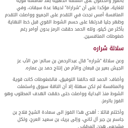
بالفوز والحصول على الشلفة الذهبية بعد منافسة قوية
للغاية، مؤكدا على أن “شراراة” لديها عدة سبقات، وفي
المنافسة أمس نجحت في التقدم على الجميع وواصلت التقدم
وظهر جليا قدرتها على حسم الشوط القوي قبل خط النهاية
بأكثر من كيلو، ولله الحمد حققت الرمز بدون أوامر رغم
ضغوطات المنافسين.
سلالة شراره
وعن سلالة “شراره” قال عبدالرحمن بن سالم: من الأب عز
الجيش بعير بن قبعان والأم من إنتاج حمد بن عماره.
وأضاف: الحمد لله حالفنا التوفيق، فالضغوطات كانت قوية
والمنافسة لم تكن سهلة إلا أن الناقة سبوق واستملت
الشوط منذ البداية وواصلت حتى حققت الهدف المطلوب وهو
الفوز بالرمز.
وأختتم قائلا : أهدي هذا الفوز الى سعادة الشيخ فلاح بن
جاسم بن جبر آل ثاني، وإلى بريك بن سعيد العرج، ولكل
مشجعي هجن المرقاب .