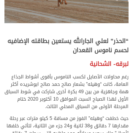
“الحذر” لعلي الجارالله يستعين بطاقته الإضافيه
لحسم ناموس القعدان
لبرقه- الشحانية
رغم محاولات الأصايل لكسب الناموس بأقوى أشواط الجذاع
العامة، كانت “وهيله” بشعار صالح حمد صالح ابوشريده أكثر
همة وجاهزية من بين 49 بكرة أخرى شاركت في شوط السباق
الأول لهذا الصباح السبت الموافق 10 أكتوبر 2020 ختام
المرحلة الأولى من السباق المحلي الثالث.
حيث خطفت “وهيله” الفوز من مسافة 5 كيلو مترات عبر رحلة
مقدارها 7 دقائق و38 ثانية و24 جزء من الثانية، لتأتي خلفها