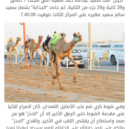
“أجيال” ملك سعيد عبدالله حمد ملهيه التي سجلت 7 دقائق
و39 ثانية و26 جزء من الثانية، ثم جاءت “الجذابة” بشعار سعيد
سالم سعيد مهيره على المركز الثالث بتوقيت 7.40.08.
وفي شوط ناري ضم نخب الأصايل القعدان، كان الصراع ثلاثيا
على مقدمة الشوط حتى الرمق الأخير إلا أن “الحذر” هو من
صمد واستطاع أن يقتنص اللقب في الأخير، وأهدي “الحذر”
مالكه علي ناصر جارالله علي الجارلله الفوز مسجلا توقيتا زمنيا