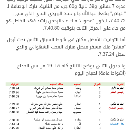
قدره 7 دقائق و39 ثانية و80 جزء من الثانية، تاركا الوصافة لـ
” غياض” بشعار عبدالله جابر حمد البريدي المري الذي سجل
7.40.72، ليكون “مصوب” ملك عبدالرحمن راشد فهد الخاطر هو
من جاء على المركز الثالث بتوقيت 7.40.80.
أما التوقيت الأفضل فكان في شوط السباق الثامن تحت أرجل
“مغادر” ملك مسفر فيصل مبارك العجب الشهواني والذي
سجل 7.37.24.
والجدول التالي يوضح النتائج كاملة لـ 19 من سن الجذاع
(أشواط عامة) لصباح اليوم: