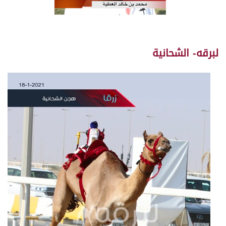
لبرقه- الشحانية