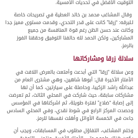
التوقيت الأفضل في تحديات الأمسية.
وقال المشاغب محمد بن خالد العطية في تصريحات خاصة
لـلبرقه: “زرقا” كانت على قدر التحدي، وقدمت مستوى مميز جدا
وكانت عند حسن الظن رغم قوة المنافسة من جميع
المشاركين، ولكن الحمد لله حالفنا التوفيق وحققنا الفوز
بالرمز.
سلالة زرقا ومشاركاتها
وعن سلالة “زرقا” التي أبدعت وأمتعت بالعرض اللافت في
الأمتار الأخيرة قال: أبوها شاهين، وهي مشترى العام من
عبدالله راشد الزكيبا، وحاصلة على سيارتين، كما أن لها
مشاركات سابقة، حيث شاركت في المحلي الثالث، ثم تعرضت
إلى إصابة “ضلاع” لفترة طويلة، ثم اشركناها في المؤسس
وحصدت المركز الرابع في شوط نقدي، وفي المحلي السادس
جاءت في الخمسة الأوائل وأهلت نفسها للرمز.
وختم المشاغب، التفاؤل مطلوب في المسابقات، ويجب أن