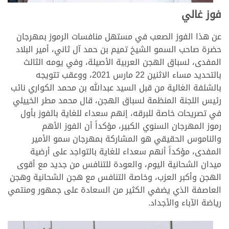
فوز غالي
عن هذا الفوز الصعب في مستهل منافسات الرموز بمهرجان
حضرة صاحب السمو الشيخ تميم بن حمد آل ثاني، أمير البلاد
المفدى، لسباق الهجن العربية الأصيلة، وفي يومه الثالث
بالتحديد مساء الاثنين 22 مارس 2021، ووعقب تتويجه
بالشلفة الغالية من قبل السيد عبدالله بن محمد الكواري نائب
رئيس اللجنة المنظمة لسباق الهجن، قال محمد مطر الخييلي
في تصريحات خاصة للبرقه، إنهم سعداء للغاية بالفوز بأول
رموز المهرجان السنوي الكبير، مؤكداً أن الفوز الأهم
والناموس الحقيقي هو المشاركة بمهرجان سمو الأمير
المفدى، مؤكداً أنهم سعداء للغاية بالتواجد على أرضية
ميدان الشحانية اليوم، والعودة للتنافس من جديد مع أقوى
الهجن وأكبر العزب، وخاصة التنافس مع هجن الشحانية وهجن
العاصفة الذي يضفي الكثير من السعادة على جمهور ومنتمي
رياضة الآباء والأجداد.