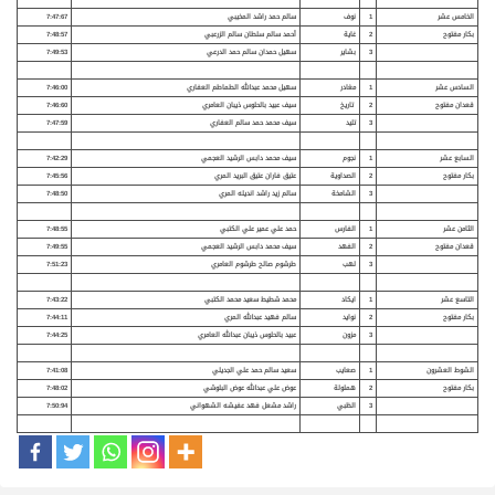
الخامس عشر
1
نوف
سالم حمد راشد المخيبي
7:47:67
بكار مفتوح
2
غاية
أحمد سالم سلطان سالم الزرعبي
7:48:57
3
بشاير
سهيل حمدان سالم حمد الدرعي
7:49:53
السادس عشر
1
مغادر
سهيل محمد عبدالله الطماطم العفاري
7:46:00
قعدان مفتوح
2
تاريخ
سيف عبيد بالحلوس ذيبان العامري
7:46:60
3
تليد
سيف محمد حمد سالم العفاري
7:47:59
السابع عشر
1
نجوم
سيف محمد دابس الرشيد العجمي
7:42:29
بكار مفتوح
2
الصداوية
عتيق فاران عتيق البريد المري
7:45:56
3
الشامخة
سالم زيد راشد انديله المري
7:48:50
الثامن عشر
1
الفارس
حمد علي عمير علي الكتبي
7:48:55
قعدان مفتوح
2
الفهد
سيف محمد دابس الرشيد العجمي
7:49:55
3
لهب
طرشوم صالح طرشوم العامري
7:51:23
التاسع عشر
1
ايكاد
محمد شطيط سعيد محمد الكتبي
7:43:22
بكار مفتوح
2
نوايد
سالم فهيد عبدالله المري
7:44:11
3
مزون
عبيد بالحلوس ذيبان عبدالله العامري
7:44:25
الشوط العشرون
1
صعايب
سعيد سالم حمد علي الجديلي
7:41:08
بكار مفتوح
2
هملولة
عوض علي عبدالله عوض البلوشي
7:48:02
3
الظبي
راشد مشعل فهد عفيشه الشهواني
7:50:94