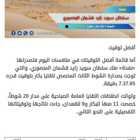
.
أفضل توقيت
أما قائمة أفضل التوقيتات في منافسات اليوم فتصدرتها
«نفحة» ملك سلطان سويد زايد قشمان المنصوري، والتي
توجت بصدارة الشوط الثالث المخصص للقايا بكار بتوقيت قدره
7.37.65 دقيقة.
وتوالت انطلاقات اللقايا العامة الصباحية على مدار 20 شوطاً،
خصصت 11 منها للبكار و9 للقعدان، جاءت نتائجها وتوقيتاتها
التفصيلية على النحو التالي..
.
.
.
الأشواط
المطية
المالك
التوقيت