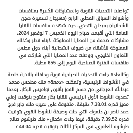
تواصلت التحديات القوية والمشاركات الكبيرة بمنافسات
وأشواط السباق المحلي الرابع (مهرجان تسعيرة هجن
الشحانية) بميدان التحدي، حيث شهدت منافسات اللقايا
العامة التي أقيمت صباح اليوم الخميس 7 نوفمبر 2024،
مشاركات ضخمة من المطايا المملوكة لأبناء قطر وكذلك
المملوكة للأشقاء من ضيوف الشحانية أبناء دول مجلس
التعاون الخليجي، ووصلت عدد المطايا التي شاركت في
منافسات الفترة الصباحية اليوم إلى 655 مطية.
وكالعادة جاءت التحديات الصباحية قوية وحافلة بالندية خاصة
في الأشواط الرئيسية، وتمكنت «دمعة» ملك مطحس محمد
عبدالله العرجاني من حسم الفوز بأقوى نواميس البكار، بعدما
تصدرت الشوط الأول الرئيسي للقايا بكار مفتوح بتوقيت زمني
مميز قدره 7.38.01 دقيقة، متفوقة على «غير» ملك جابر فرج
حمد ناصر بن دلموك التي حلت وصيفة للشوط القوي بتوقيت
قدره 7.39.52 دقيقة، فيما جاءت «كحال» ملك طرشوم صالح
طرشوم العامري، في المركز الثالث بتوقيت قدره 7.44.04