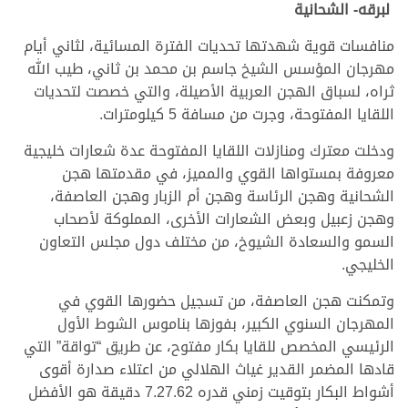
لبرقه- الشحانية
منافسات قوية شهدتها تحديات الفترة المسائية، لثاني أيام
مهرجان المؤسس الشيخ جاسم بن محمد بن ثاني، طيب الله
ثراه، لسباق الهجن العربية الأصيلة، والتي خصصت لتحديات
اللقايا المفتوحة، وجرت من مسافة 5 كيلومترات.
ودخلت معترك ومنازلات اللقايا المفتوحة عدة شعارات خليجية
معروفة بمستواها القوي والمميز، في مقدمتها هجن
الشحانية وهجن الرئاسة وهجن أم الزبار وهجن العاصفة،
وهجن زعبيل وبعض الشعارات الأخرى، المملوكة لأصحاب
السمو والسعادة الشيوخ، من مختلف دول مجلس التعاون
الخليجي.
وتمكنت هجن العاصفة، من تسجيل حضورها القوي في
المهرجان السنوي الكبير، بفوزها بناموس الشوط الأول
الرئيسي المخصص للقايا بكار مفتوح، عن طريق “تواقة” التي
قادها المضمر القدير غياث الهلالي من اعتلاء صدارة أقوى
أشواط البكار بتوقيت زمني قدره 7.27.62 دقيقة هو الأفضل