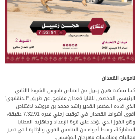
.
ناموس القعدان
كما تمكنت هجن زعبيل من اقتناص ناموس الشوط االثاني
الرئيسي المخصص للقايا قعدان مفتوح، عن طريق “الدنقلاوي”
الذي قاده المضمر القدير راشد محمد بن مروشد لاقتناص
أقوى أشواط القعدان في توقيت زمني قدره 7.32.91 دقيقة،
وهو الفوز الذي يؤكد على قوة الإعداد وجاهزية المطايا
المشاركة، وسط أجواء من التنافس القوي والإثارة التي تميز
فعاليات ومنافسات مهرجان المؤسس.