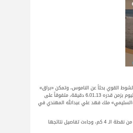
شوط القوي بحثاً عن الناموس، وتمكن «براق»
ملك جابر سالم جابر الجربوعي المري من حسم ناموس أقوى أشواط القعدان، محققاً التوقيت الأفضل في منافسات اليوم بزمن قدره 6.01.13 دقيقة، متفوقاً على
الذي حل في المركز الثاني بتوقيت قدره 6.03.11 دقيقة، فيما جاء «السليمي» ملك فهد علي عبدالله المهندي في
وتوالت انطلاقات الحقايق العامة صباح اليوم على مدار 25 شوطاً، خصصت 15 منها للبكار و10 للقعدان، جرت جميعها من نقطة الـ 4 كم، وجاءت تفاصيل نتائجها