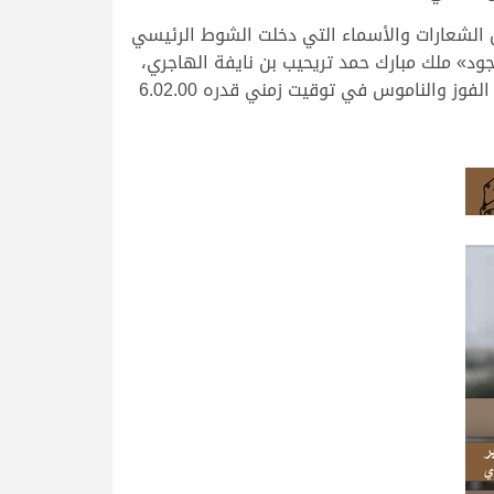
 الشعارات والأسماء التي دخلت الشوط الرئيسي
جود» ملك مبارك حمد تريحيب بن نايفة الهاجري،
واحتار الناموس بين الاسمين الكبيرين، حتى تمكنت «ملوح» من فض الاشتباك لمصلحتها في الثواني الأخيرة محققة الفوز والناموس في توقيت زمني قدره 6.02.00