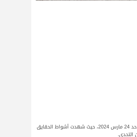
وسط أجواء رائعة بميدان التحدي تواصلت منافسات السباق المحلي الثامن، لليوم الثاني على التوالي، صباح اليوم الأحد 24 مارس 2024، حيث شهدت أشواط الحقايق
 التحدي.