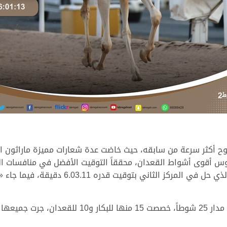
وح أكثر سرعة من سابقه، حيث خاضت عدة شعارات مميزة ماراثون ال
«إسعاف» ملك جبر جاسم ربيعة عيسى الكواري، 