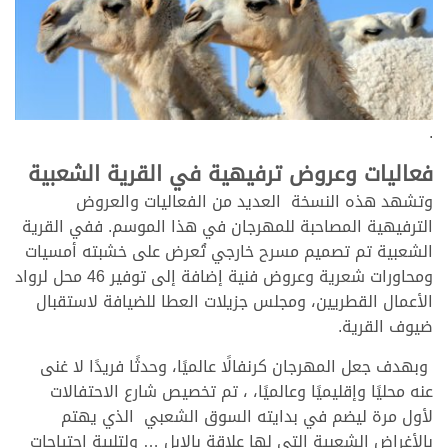
.
فعاليات وعروض ترفيهية في القرية الشعبية
وتشهد هذه النسخة العديد من الفعاليات والعروض
الترفيهية المصاحبة للمهرجان في هذا الموسم. ففي القرية
الشعبية تم تصميم مسرح خارجي تُعرض على خشبته أمسيات
ومحاورات شعرية وعروض فنية إضافة إلى توفير 46 محل لرواد
الأعمال القطريين، ومجلس جزيلات العطا للضيافة لاستقبال
ضيوف القرية.
وبهدف جعل المهرجان كرنفالًا عالميًا، وحدثًا فريدًا لا غنى
عنه محليًا وإقليميًا وعالميًا، ، تم تخصيص شارع الاحتفالات
لأول مرة ليضم في بدايته السوق الشعبي الذي يهتم
بالأغراض الشعبية التي لها علاقة بالابل … ولتلبية احتياجات