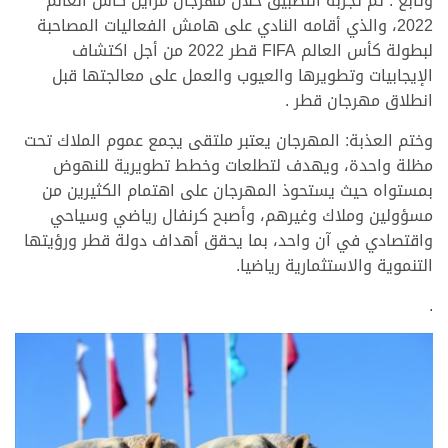
وتابع : تم تجربة التطبيق خلال مهرجان مزاين كأس العالم
2022، والذي أقامه النادي على هامش الفعاليات المصاحبة
لبطولة كأس العالم FIFA قطر 2022 من أجل اكتشاف
الإيجابيات وتطويرها والعيوب والعمل على معالجتها قبل
انطلاق مهرجان قطر .
وختم العذبة: المهرجان يعتبر ملتقى يجمع عموم الملاك تحت
مظلة واحدة، ويهدف لتطلعات وخطط تطويرية للنهوض
بمستواه حيث يستحوذ المهرجان على اهتمام الكثيرين من
مسؤولين وملاك وغيرهم، وأصبح كرنفال رياضي وسياحي
واقتصادي في آن واحد، بما يحقق أهداف دولة قطر ورؤيتها
التنموية والاستثمارية رياضيا.
.