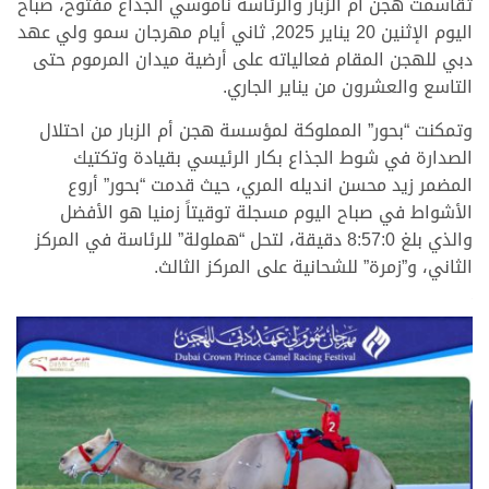
تقاسمت هجن أم الزبار والرئاسة ناموسي الجذاع مفتوح، صباح
اليوم الإثنين 20 يناير 2025, ثاني أيام مهرجان سمو ولي عهد
دبي للهجن المقام فعالياته على أرضية ميدان المرموم حتى
التاسع والعشرون من يناير الجاري.
وتمكنت “بحور” المملوكة لمؤسسة هجن أم الزبار من احتلال
الصدارة في شوط الجذاع بكار الرئيسي بقيادة وتكتيك
المضمر زيد محسن انديله المري، حيث قدمت “بحور” أروع
الأشواط في صباح اليوم مسجلة توقيتاً زمنيا هو الأفضل
والذي بلغ 8:57:0 دقيقة، لتحل “هملولة” للرئاسة في المركز
الثاني، و”زمرة” للشحانية على المركز الثالث.
.