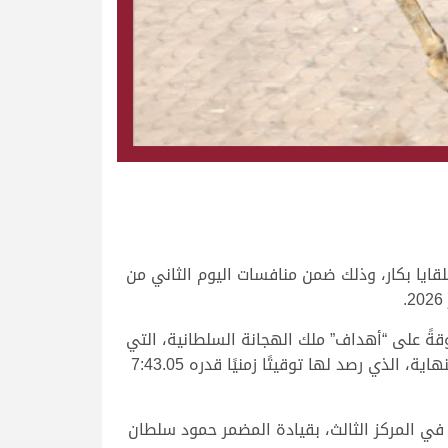
ايا بكار، وذلك ضمن منافسات اليوم الثاني من
لخنجر الذهبي والسيارة، بأداء مميز وقوي في الـ ـ700 متر الأخيرة، متفوقةً على “أهداف” ملك الهجانة السلطانية، التي
كانت متصدرة المشهد بقيادة المضمر راشد سعيد مبارك. لتنفرد “وداع” بالصدارة وتزيد من سرعتها، ليرحب بها خط النهاية، الذي رصد لها توقيتًا زمنيًا قدره 7:43.05
 في المركز الثالث، بقيادة المضمر حمود سلطان