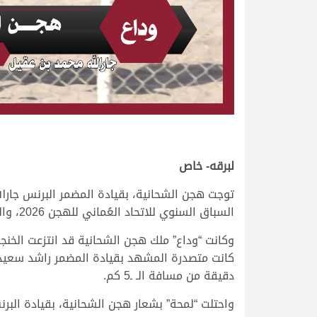
لبرقه- خاص
توجت هجن الشحانية، بقيادة المضمر البرنس جارا
السباق السنوي للاتحاد العُماني للهجن 2026، والمقام على ميدان الهجانة بولاية بركاء، مساء اليوم الإثنين 19 يناير 2026.
دقيقة من مسافة الـ ـ5 كم.
واحتلت “لمحة” بشعار هجن الشحانية، بقيادة البرن