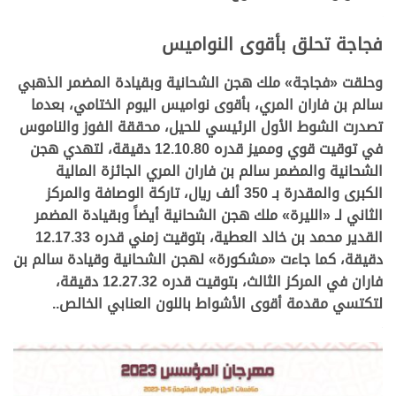
فجاجة تحلق بأقوى النواميس
وحلقت «فجاجة» ملك هجن الشحانية وبقيادة المضمر الذهبي
سالم بن فاران المري، بأقوى نواميس اليوم الختامي، بعدما
تصدرت الشوط الأول الرئيسي للحيل، محققة الفوز والناموس
في توقيت قوي ومميز قدره 12.10.80 دقيقة، لتهدي هجن
الشحانية والمضمر سالم بن فاران المري الجائزة المالية
الكبرى والمقدرة بـ 350 ألف ريال، تاركة الوصافة والمركز
الثاني لـ «الليرة» ملك هجن الشحانية أيضاً وبقيادة المضمر
القدير محمد بن خالد العطية، بتوقيت زمني قدره 12.17.33
دقيقة، كما جاءت «مشكورة» لهجن الشحانية وقيادة سالم بن
فاران في المركز الثالث، بتوقيت قدره 12.27.32 دقيقة،
لتكتسي مقدمة أقوى الأشواط باللون العنابي الخالص..
>