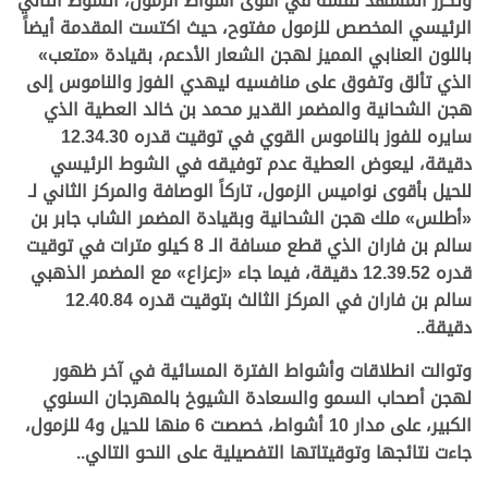
وتكرر المشهد نفسه في أقوى أشواط الزمول، الشوط الثاني
الرئيسي المخصص للزمول مفتوح، حيث اكتست المقدمة أيضاً
باللون العنابي المميز لهجن الشعار الأدعم، بقيادة «متعب»
الذي تألق وتفوق على منافسيه ليهدي الفوز والناموس إلى
هجن الشحانية والمضمر القدير محمد بن خالد العطية الذي
سايره للفوز بالناموس القوي في توقيت قدره 12.34.30
دقيقة، ليعوض العطية عدم توفيقه في الشوط الرئيسي
للحيل بأقوى نواميس الزمول، تاركاً الوصافة والمركز الثاني لـ
«أطلس» ملك هجن الشحانية وبقيادة المضمر الشاب جابر بن
سالم بن فاران الذي قطع مسافة الـ 8 كيلو مترات في توقيت
قدره 12.39.52 دقيقة، فيما جاء «زعزاع» مع المضمر الذهبي
سالم بن فاران في المركز الثالث بتوقيت قدره 12.40.84
دقيقة..
وتوالت انطلاقات وأشواط الفترة المسائية في آخر ظهور
لهجن أصحاب السمو والسعادة الشيوخ بالمهرجان السنوي
الكبير، على مدار 10 أشواط، خصصت 6 منها للحيل و4 للزمول،
جاءت نتائجها وتوقيتاتها التفصيلية على النحو التالي..