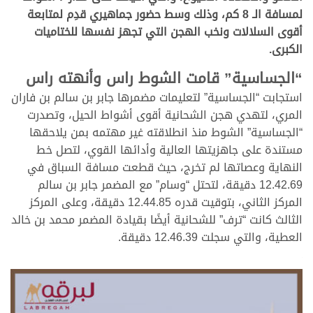
لمسافة الـ 8 كم، وذلك وسط حضور جماهيري قدِم لمتابعة
أقوى السلالات ونخب الهجن التي تجهز نفسها للختاميات
الكبرى.
“الجساسية” قامت الشوط راس وأنهته راس
استجابت “الجساسية” لتعليمات مضمرها جابر بن سالم بن فاران
المري، لتهدي هجن الشحانية أقوى أشواط الحيل، وتصدرت
“الجساسية” الشوط منذ انطلاقته غير مهتمه بمن يلاحقها
مستندة على جاهزيتها العالية وأدائها القوي، لتصل خط
النهاية وعصاتها لم تخرج، حيث قطعت مسافة السباق في
12.42.69 دقيقة، لتحتل “وسام” مع المضمر جابر بن سالم
المركز الثاني، بتوقيت قدره 12.44.85 دقيقة، وعلى المركز
الثالث كانت “ترف” للشحانية أيضًا بقيادة المضمر محمد بن خالد
العطية، والتي سجلت 12.46.39 دقيقة.
.