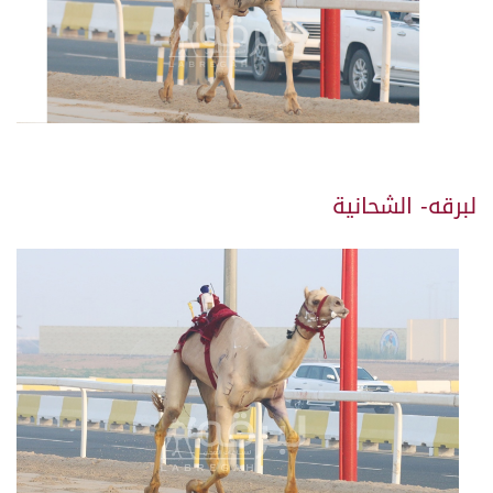
لبرقه- الشحانية