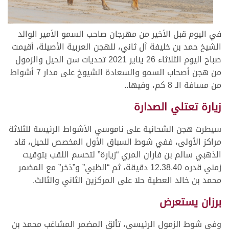
في اليوم قبل الأخير من مهرجان صاحب السمو الأمير الوالد
الشيخ حمد بن خليفة آل ثاني، للهجن العربية الأصيلة، أقيمت
صباح اليوم الثلاثاء 26 يناير 2021 تحديات سن الحيل والزمول
من هجن أصحاب السمو والسعادة الشيوخ على مدار 7 أشواط
من مسافة الـ 8 كم، وفيها..
زيارة تعتلي الصدارة
سيطرت هجن الشحانية على ناموسي الأشواط الرئيسة للثلاثة
مراكز الأولى، ففي شوط السباق الأول المخصص للحيل، قاد
الذهبي سالم بن فاران المري “زيارة” لتحسم اللقب بتوقيت
زمني قدره 12.38.40 دقيقة، ثم “الظبي” و”ذخر” مع المضمر
محمد بن خالد العطية حلا على المركزين الثاني والثالث.
برزان يستعرض
وفي شوط الزمول الرئيسي، تألق المضمر المشاغب محمد بن