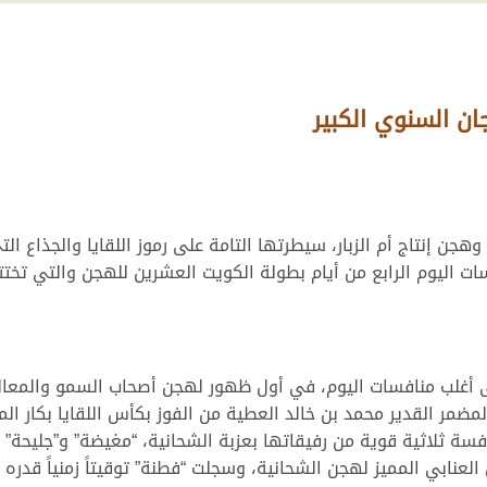
ن السنوي الكبير
ت اليوم الرابع من أيام بطولة الكويت العشرين للهجن والتي تخ
ى أغلب منافسات اليوم، في أول ظهور لهجن أصحاب السمو والمعالي
مضمر القدير محمد بن خالد العطية من الفوز بكأس اللقايا بكار 
فسة ثلاثية قوية من رفيقاتها بعزبة الشحانية، “مغيضة” و”جليحة” ال
المميز لهجن الشحانية، وسجلت “فطنة” توقيتاً زمنياً قدره 7.40.17 دقيقة.