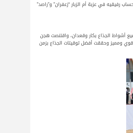
ق “لاباس” بكأس القعدان على حساب رفيقيه في عزبة أم الزبار “زعفران” و”راصد”
يع أشواط الجذاع بكار وقعدان، واقتنصت هجن
اء قوي ومميز وحققت أفضل توقيتات الجذاع بزمن