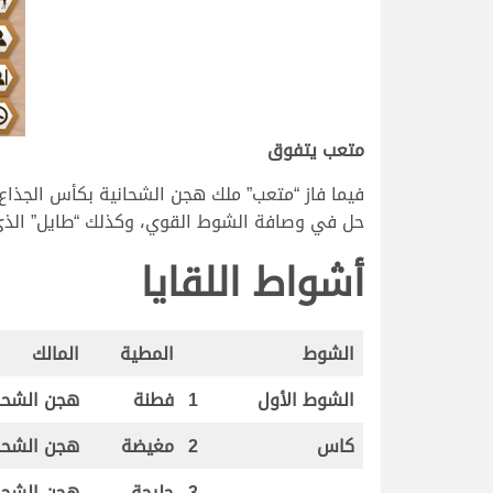
متعب يتفوق
فيما فاز “متعب” ملك هجن الشحانية بكأس الجذاع 
حل في وصافة الشوط القوي، وكذلك “طايل” الذي جاء
أشواط اللقايا
الشوط
المطية
المالك
الشوط الأول
1
فطنة
هجن الشحا
كاس
2
مغيضة
هجن الشحا
3
جليحة
هجن الشحا