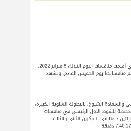
فرضت الهجن القطرية متمثلة في هجن الشحانية وهجن إنتاج أم الزبار، سيطرتها التامة على رموز اللقايا والجذاع التي أقيمت منافسات اليوم الثلاثاء 8 فبراير 2022،
تتم منافساتها يوم الخميس القادم، وتشهد
 والسعادة الشيوخ، بالبطولة السنوية الكبيرة،
المخصصة للشوط الاول الرئيسي في منافسات
لتين جاءتا في المركزين الثاني والثالث،