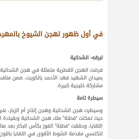
في أول ظهور لهجن الشيوخ بالمهرجا
لبرقه- الشحانية
بميدان الشهيد فهد الأحمد بالكويت، ضمن منافسا
مشاركة خليجية كبيرة.
سيطرة تامة
وسيطرت هجن الشحانية وهجن إنتاج أم الزبار، عل
حيث تمكنت “فطنة” ملك هجن الشحانية وبقيادة ال
اللقايا، وحققت “فطنة” الفوز بكأس البكار بعد منا
لتكتسي مقدمة الشوط الأقوى في اللقايا باللون العنابي 