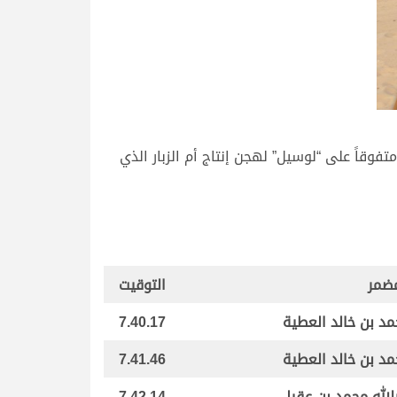
وقاً على “لوسيل” لهجن إنتاج أم الزبار الذي
مضمر
التوقيت
د بن خالد العطية
7.40.17
د بن خالد العطية
7.41.46
الله محمد بن عقيل
7.42.14