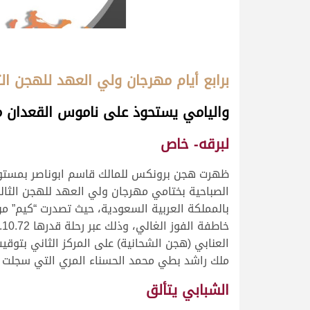
برابع أيام مهرجان ولي العهد للهجن الث
واليامي يستحوذ على ناموس القعدان 
لبرقه- خاص
ظهرت هجن برونكس للمالك قاسم ابوناصر بمستوى 
الصباحية بختامي مهرجان ولي العهد للهجن الثال
بالمملكة العربية السعودية، حيث تصدرت “كيم
ملك راشد بطي محمد الحسناء المري التي سجلت 6.15.25 دقائق.
الشبابي يتألق