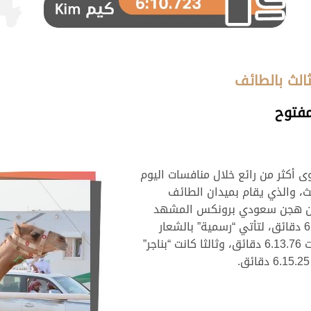
الث بالطائف
مفتوح
أكثر من رائع خلال منافسات اليوم
ث، والذي يقام بميدان الطائف
” من هجن سعودي برونكس المشهد
خاطفة الفوز الغالي، وذلك عبر رحلة قدرها 6.10.72 دقائق، لتأتي “رسمية” بالشعار
العنابي (هجن الشحانية) على المركز الثاني بتوقيت 6.13.76 دقائق، وثالثا كانت “بناجر”