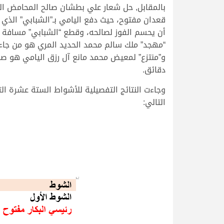
بالمقابل, حل شعار علي بطشان صالح المحامض ال
قعدان مفتوح، حيث دفع اليامي بـ”الشبابي” الذ
دقائق.
وجاءت النتائج التفصيلية للأشواط الستة عشرة ال
التالي: