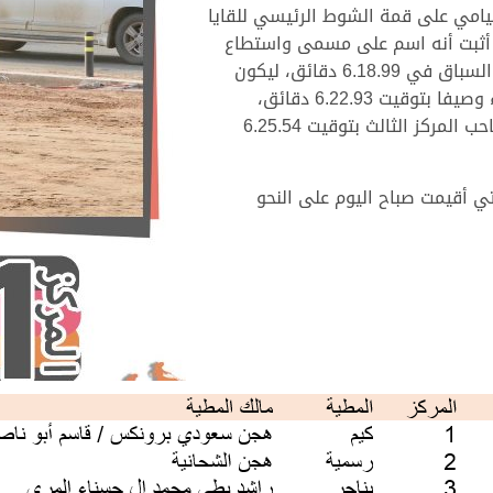
يامي على قمة الشوط الرئيسي للقايا
ي أثبت أنه اسم على مسمى واستطاع
أن يحسم الفوز لصالحه، وقطع “الشبابي” مسافة السباق في 6.18.99 دقائق، ليكون
“مهجد” ملك سالم محمد الحديد المري هو من جاء وصيفا بتوقيت 6.22.93 دقائق،
و”منتزع” لمعيض محمد مانع آل رزق اليامي هو صاحب المركز الثالث بتوقيت 6.25.54
تي أقيمت صباح اليوم على النحو